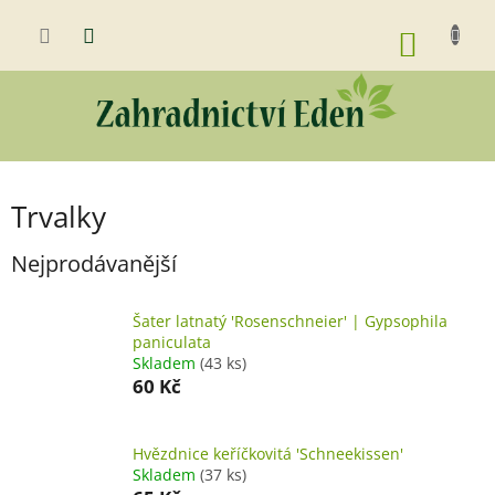
Přejít
na
NÁKUP
obsah
KOŠÍK
Trvalky
Nejprodávanější
Šater latnatý 'Rosenschneier' | Gypsophila
paniculata
Skladem
(43 ks)
60 Kč
Hvězdnice keříčkovitá 'Schneekissen'
Skladem
(37 ks)