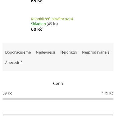
65 Kč
Rohoblizeň olověncovitá
Skladem
(45 ks)
60 Kč
Ř
a
Doporučujeme
Nejlevnější
Nejdražší
Nejprodávanější
z
e
Abecedně
n
í
p
Cena
r
o
59
Kč
179
Kč
d
u
k
t