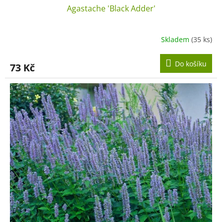
Agastache 'Black Adder'
Skladem
(35 ks)
Do košíku
73 Kč