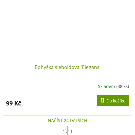
Bohyška sieboldova 'Elegans'
Skladem
(38 ks)
Do košíku
99 Kč
NAČÍST 24 DALŠÍCH
S
1
11
t