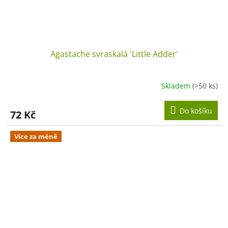
Agastache svraskalá 'Little Adder'
Skladem
(>50 ks)
Do košíku
72 Kč
Více za méně