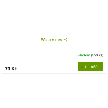
Bělotrn modrý
Skladem
(>50 ks)
Do košíku
70 Kč