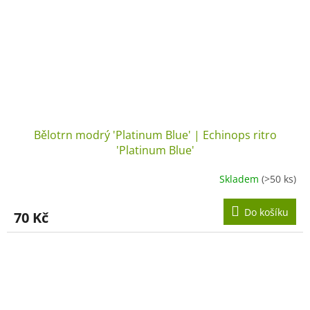
Bělotrn modrý 'Platinum Blue' | Echinops ritro
'Platinum Blue'
Skladem
(>50 ks)
Do košíku
70 Kč