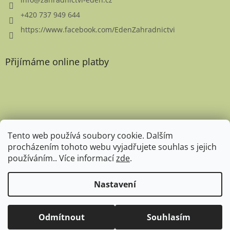
+420 737 949 644
https://www.facebook.com/EdenZahradnictvi
Přijímáme online platby
Favicon
Tento web používá soubory cookie. Dalším
procházením tohoto webu vyjadřujete souhlas s jejich
používáním.. Více informací
zde
.
Nastavení
Copyright 2026
Zahradnictví Eden
. Všechna práva
Expedice rostlin pro rok 2026 zahájena. Aktuální doba expedice je
Odmítnout
Souhlasím
vyhrazena.
14 dní. Děkujeme za pochopení. :-)