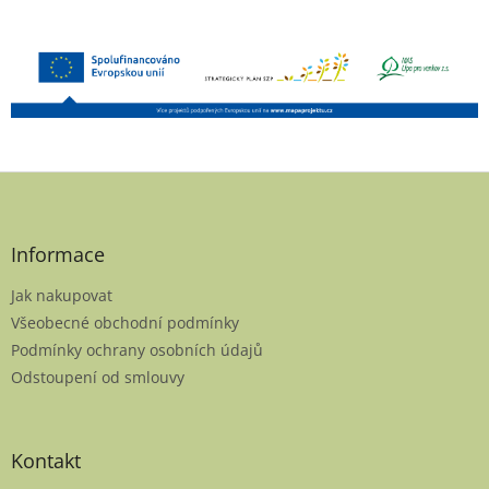
Z
á
p
a
Informace
t
Jak nakupovat
í
Všeobecné obchodní podmínky
Podmínky ochrany osobních údajů
Odstoupení od smlouvy
Kontakt