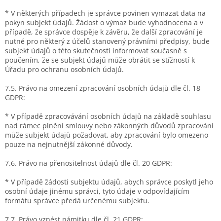
* V některých případech je správce povinen vymazat data na
pokyn subjekt údajů. Žádost o výmaz bude vyhodnocena a v
případě, že správce dospěje k závěru, že další zpracování je
nutné pro některý z účelů stanovený právními předpisy, bude
subjekt údajů o této skutečnosti informovat současně s
poučením, že se subjekt údajů může obrátit se stížností k
Úřadu pro ochranu osobních údajů.
7.5. Právo na omezení zpracování osobních údajů dle čl. 18
GDPR:
* V případě zpracovávání osobních údajů na základě souhlasu
nad rámec plnění smlouvy nebo zákonných důvodů zpracování
může subjekt údajů požadovat, aby zpracování bylo omezeno
pouze na nejnutnější zákonné důvody.
7.6. Právo na přenositelnost údajů dle čl. 20 GDPR:
* V případě žádosti subjektu údajů, abych správce poskytl jeho
osobní údaje jinému správci, tyto údaje v odpovídajícím
formátu správce předá určenému subjektu.
7.7. Právo vznést námitku dle čl. 21 GDPR: