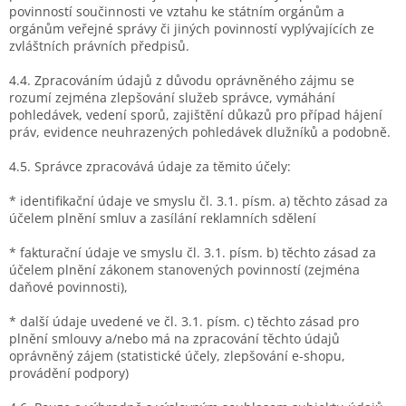
povinností součinnosti ve vztahu ke státním orgánům a
orgánům veřejné správy či jiných povinností vyplývajících ze
zvláštních právních předpisů.
4.4. Zpracováním údajů z důvodu oprávněného zájmu se
rozumí zejména zlepšování služeb správce, vymáhání
pohledávek, vedení sporů, zajištění důkazů pro případ hájení
práv, evidence neuhrazených pohledávek dlužníků a podobně.
4.5. Správce zpracovává údaje za těmito účely:
* identifikační údaje ve smyslu čl. 3.1. písm. a) těchto zásad za
účelem plnění smluv a zasílání reklamních sdělení
* fakturační údaje ve smyslu čl. 3.1. písm. b) těchto zásad za
účelem plnění zákonem stanovených povinností (zejména
daňové povinnosti),
* další údaje uvedené ve čl. 3.1. písm. c) těchto zásad pro
plnění smlouvy a/nebo má na zpracování těchto údajů
oprávněný zájem (statistické účely, zlepšování e-shopu,
provádění podpory)