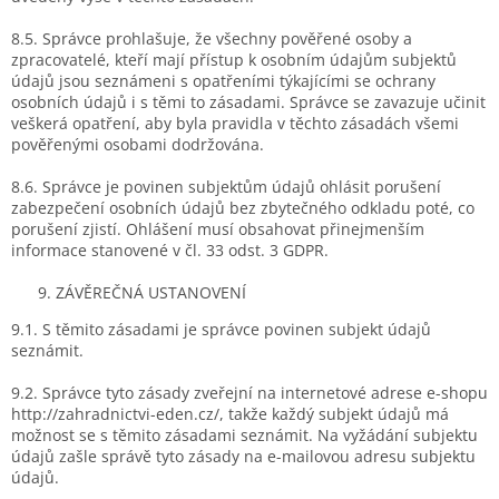
8.5. Správce prohlašuje, že všechny pověřené osoby a
zpracovatelé, kteří mají přístup k osobním údajům subjektů
údajů jsou seznámeni s opatřeními týkajícími se ochrany
osobních údajů i s těmi to zásadami. Správce se zavazuje učinit
veškerá opatření, aby byla pravidla v těchto zásadách všemi
pověřenými osobami dodržována.
8.6. Správce je povinen subjektům údajů ohlásit porušení
zabezpečení osobních údajů bez zbytečného odkladu poté, co
porušení zjistí. Ohlášení musí obsahovat přinejmenším
informace stanovené v čl. 33 odst. 3 GDPR.
ZÁVĚREČNÁ USTANOVENÍ
9.1. S těmito zásadami je správce povinen subjekt údajů
seznámit.
9.2. Správce tyto zásady zveřejní na internetové adrese e-shopu
http://zahradnictvi-eden.cz/, takže každý subjekt údajů má
možnost se s těmito zásadami seznámit. Na vyžádání subjektu
údajů zašle správě tyto zásady na e-mailovou adresu subjektu
údajů.