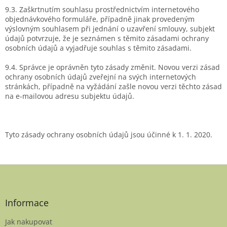
9.3. Zaškrtnutím souhlasu prostřednictvím internetového
objednávkového formuláře, případně jinak provedeným
výslovným souhlasem při jednání o uzavření smlouvy, subjekt
údajů potvrzuje, že je seznámen s těmito zásadami ochrany
osobních údajů a vyjadřuje souhlas s těmito zásadami.
9.4. Správce je oprávněn tyto zásady změnit. Novou verzi zásad
ochrany osobních údajů zveřejní na svých internetových
stránkách, případně na vyžádání zašle novou verzi těchto zásad
na e-mailovou adresu subjektu údajů.
Tyto zásady ochrany osobních údajů jsou účinné k 1. 1. 2020.
Z
á
p
a
Informace
t
Jak nakupovat
í