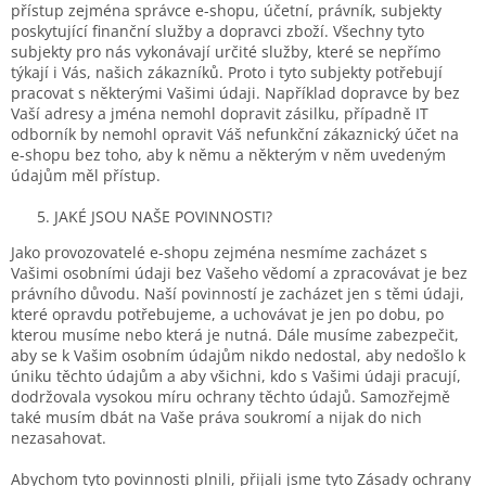
přístup zejména správce e-shopu, účetní, právník, subjekty
poskytující finanční služby a dopravci zboží. Všechny tyto
subjekty pro nás vykonávají určité služby, které se nepřímo
týkají i Vás, našich zákazníků. Proto i tyto subjekty potřebují
pracovat s některými Vašimi údaji. Například dopravce by bez
Vaší adresy a jména nemohl dopravit zásilku, případně IT
odborník by nemohl opravit Váš nefunkční zákaznický účet na
e-shopu bez toho, aby k němu a některým v něm uvedeným
údajům měl přístup.
JAKÉ JSOU NAŠE POVINNOSTI?
Jako provozovatelé e-shopu zejména nesmíme zacházet s
Vašimi osobními údaji bez Vašeho vědomí a zpracovávat je bez
právního důvodu. Naší povinností je zacházet jen s těmi údaji,
které opravdu potřebujeme, a uchovávat je jen po dobu, po
kterou musíme nebo která je nutná. Dále musíme zabezpečit,
aby se k Vašim osobním údajům nikdo nedostal, aby nedošlo k
úniku těchto údajům a aby všichni, kdo s Vašimi údaji pracují,
dodržovala vysokou míru ochrany těchto údajů. Samozřejmě
také musím dbát na Vaše práva soukromí a nijak do nich
nezasahovat.
Abychom tyto povinnosti plnili, přijali jsme tyto Zásady ochrany