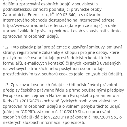
dalšímu zpracování osobních údajů v souvislosti s
podnikatelskou činností podnikající právnické osoby
Zahradnictví Eden s.r.o., IČ 109 03 640, a s užíváním
internetového obchodu dostupného na internetové adrese
http://www.zahradnictví-eden.cz/ (dále jen „e-shop“), a dále
upravují základní práva a povinnosti osob v souvislosti s tímto
zpracováním osobních údajů.
1.2. Tyto zásady platí pro zájemce o uzavření smlouvy, smluvní
strany, registrované zákazníky e-shopu i pro jiné osoby, které
poskytnou své osobní údaje prostřednictvím kontaktních
formulářů, e-mailových kontaktů či jiných kontaktů uvedených
na webových stránkách nebo poskytnou osobní údaje
prostřednictvím tzv. souborů cookies (dále jen „subjekt údajů“).
1.3. Zpracování osobních údajů se řídí příslušnými právními
předpisy českého právního řádu a přímo použitelnými předpisy
Evropské unie, zejména Nařízením Evropského parlamentu a
Rady (EU) 2016/679 o ochraně fyzických osob v souvislosti se
zpracováním osobních údajů a o volném pohybu těchto údajů
(dále jen “GDPR”), zákonem č. 110/2019 Sb., o zpracování
osobních údajů (dále jen „ZZOÚ“) a zákonem č. 480/2004 Sb., o
některých službách informační společnosti.