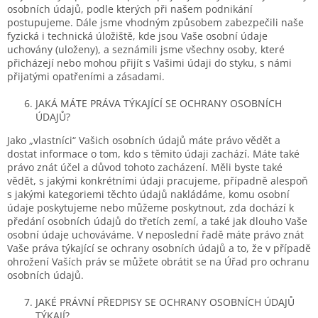
osobních údajů, podle kterých při našem podnikání
postupujeme. Dále jsme vhodným způsobem zabezpečili naše
fyzická i technická úložiště, kde jsou Vaše osobní údaje
uchovány (uloženy), a seznámili jsme všechny osoby, které
přicházejí nebo mohou přijít s Vašimi údaji do styku, s námi
přijatými opatřeními a zásadami.
JAKÁ MÁTE PRÁVA TÝKAJÍCÍ SE OCHRANY OSOBNÍCH
ÚDAJŮ?
Jako „vlastníci“ Vašich osobních údajů máte právo vědět a
dostat informace o tom, kdo s těmito údaji zachází. Máte také
právo znát účel a důvod tohoto zacházení. Měli byste také
vědět, s jakými konkrétními údaji pracujeme, případně alespoň
s jakými kategoriemi těchto údajů nakládáme, komu osobní
údaje poskytujeme nebo můžeme poskytnout, zda dochází k
předání osobních údajů do třetích zemí, a také jak dlouho Vaše
osobní údaje uchováváme. V neposlední řadě máte právo znát
Vaše práva týkající se ochrany osobních údajů a to, že v případě
ohrožení Vaších práv se můžete obrátit se na Úřad pro ochranu
osobních údajů.
JAKÉ PRÁVNÍ PŘEDPISY SE OCHRANY OSOBNÍCH ÚDAJŮ
TÝKAJÍ?