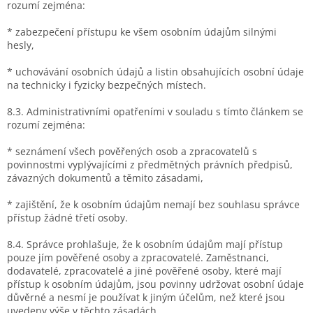
rozumí zejména:
* zabezpečení přístupu ke všem osobním údajům silnými
hesly,
* uchovávání osobních údajů a listin obsahujících osobní údaje
na technicky i fyzicky bezpečných místech.
8.3. Administrativními opatřeními v souladu s tímto článkem se
rozumí zejména:
* seznámení všech pověřených osob a zpracovatelů s
povinnostmi vyplývajícími z předmětných právních předpisů,
závazných dokumentů a těmito zásadami,
* zajištění, že k osobním údajům nemají bez souhlasu správce
přístup žádné třetí osoby.
8.4. Správce prohlašuje, že k osobním údajům mají přístup
pouze jím pověřené osoby a zpracovatelé. Zaměstnanci,
dodavatelé, zpracovatelé a jiné pověřené osoby, které mají
přístup k osobním údajům, jsou povinny udržovat osobní údaje
důvěrné a nesmí je používat k jiným účelům, než které jsou
uvedeny výše v těchto zásadách.