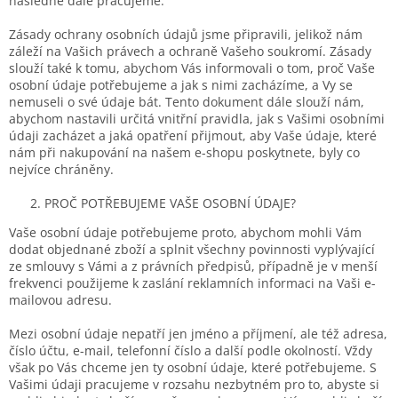
následně dále pracujeme.
Zásady ochrany osobních údajů jsme připravili, jelikož nám
záleží na Vašich právech a ochraně Vašeho soukromí. Zásady
slouží také k tomu, abychom Vás informovali o tom, proč Vaše
osobní údaje potřebujeme a jak s nimi zacházíme, a Vy se
nemuseli o své údaje bát. Tento dokument dále slouží nám,
abychom nastavili určitá vnitřní pravidla, jak s Vašimi osobními
údaji zacházet a jaká opatření přijmout, aby Vaše údaje, které
nám při nakupování na našem e-shopu poskytnete, byly co
nejvíce chráněny.
PROČ POTŘEBUJEME VAŠE OSOBNÍ ÚDAJE?
Vaše osobní údaje potřebujeme proto, abychom mohli Vám
dodat objednané zboží a splnit všechny povinnosti vyplývající
ze smlouvy s Vámi a z právních předpisů, případně je v menší
frekvenci použijeme k zaslání reklamních informaci na Vaši e-
mailovou adresu.
Mezi osobní údaje nepatří jen jméno a příjmení, ale též adresa,
číslo účtu, e-mail, telefonní číslo a další podle okolností. Vždy
však po Vás chceme jen ty osobní údaje, které potřebujeme. S
Vašimi údaji pracujeme v rozsahu nezbytném pro to, abyste si