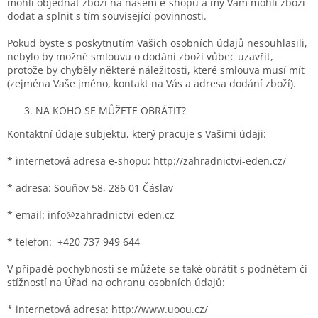
mohli objednat zboží na našem e-shopu a my Vám mohli zboží
dodat a splnit s tím související povinnosti.
Pokud byste s poskytnutím Vašich osobních údajů nesouhlasili,
nebylo by možné smlouvu o dodání zboží vůbec uzavřít,
protože by chyběly některé náležitosti, které smlouva musí mít
(zejména Vaše jméno, kontakt na Vás a adresa dodání zboží).
NA KOHO SE MŮŽETE OBRÁTIT?
Kontaktní údaje subjektu, který pracuje s Vašimi údaji:
* internetová adresa e-shopu: http://zahradnictvi-eden.cz/
* adresa: Souňov 58, 286 01 Čáslav
* email: info@zahradnictvi-eden.cz
* telefon: +420 737 949 644
V případě pochybností se můžete se také obrátit s podnětem či
stížností na Úřad na ochranu osobních údajů:
* internetová adresa: http://www.uoou.cz/