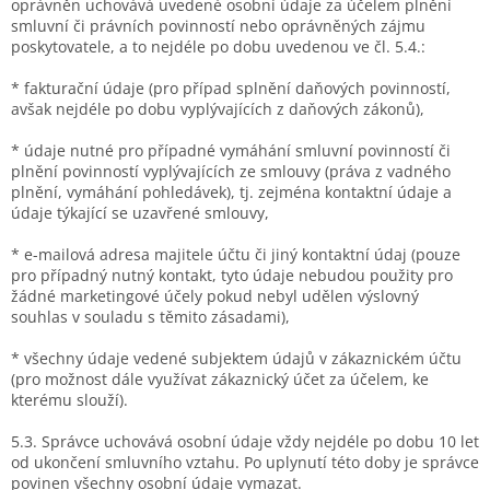
oprávněn uchovává uvedené osobní údaje za účelem plnění
smluvní či právních povinností nebo oprávněných zájmu
poskytovatele, a to nejdéle po dobu uvedenou ve čl. 5.4.:
* fakturační údaje (pro případ splnění daňových povinností,
avšak nejdéle po dobu vyplývajících z daňových zákonů),
* údaje nutné pro případné vymáhání smluvní povinností či
plnění povinností vyplývajících ze smlouvy (práva z vadného
plnění, vymáhání pohledávek), tj. zejména kontaktní údaje a
údaje týkající se uzavřené smlouvy,
* e-mailová adresa majitele účtu či jiný kontaktní údaj (pouze
pro případný nutný kontakt, tyto údaje nebudou použity pro
žádné marketingové účely pokud nebyl udělen výslovný
souhlas v souladu s těmito zásadami),
* všechny údaje vedené subjektem údajů v zákaznickém účtu
(pro možnost dále využívat zákaznický účet za účelem, ke
kterému slouží).
5.3. Správce uchovává osobní údaje vždy nejdéle po dobu 10 let
od ukončení smluvního vztahu. Po uplynutí této doby je správce
povinen všechny osobní údaje vymazat.