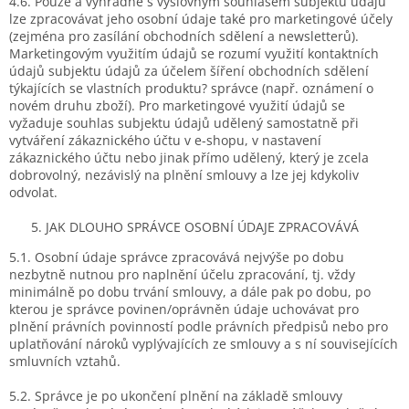
4.6. Pouze a výhradně s výslovným souhlasem subjektu údajů
lze zpracovávat jeho osobní údaje také pro marketingové účely
(zejména pro zasílání obchodních sdělení a newsletterů).
Marketingovým využitím údajů se rozumí využití kontaktních
údajů subjektu údajů za účelem šíření obchodních sdělení
týkajících se vlastních produktu? správce (např. oznámení o
novém druhu zboží). Pro marketingové využití údajů se
vyžaduje souhlas subjektu údajů udělený samostatně při
vytváření zákaznického účtu v e-shopu, v nastavení
zákaznického účtu nebo jinak přímo udělený, který je zcela
dobrovolný, nezávislý na plnění smlouvy a lze jej kdykoliv
odvolat.
JAK DLOUHO SPRÁVCE OSOBNÍ ÚDAJE ZPRACOVÁVÁ
5.1. Osobní údaje správce zpracovává nejvýše po dobu
nezbytně nutnou pro naplnění účelu zpracování, tj. vždy
minimálně po dobu trvání smlouvy, a dále pak po dobu, po
kterou je správce povinen/oprávněn údaje uchovávat pro
plnění právních povinností podle právních předpisů nebo pro
uplatňování nároků vyplývajících ze smlouvy a s ní souvisejících
smluvních vztahů.
5.2. Správce je po ukončení plnění na základě smlouvy