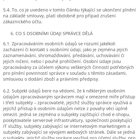
5.4. To, co je uvedeno v tomto článku týkající se ukončení plnění
na základě smlouvy, platí obdobně pro případ zrušení
zákaznického účtu.
CO S OSOBNÍMI ÚDAJI SPRÁVCE DĚLÁ
6.1. Zpracováváním osobních údajů se rozumí jakékoli
zacházení či kontakt s osobními údaji, jako je zejména jejich
zaznamenávání, shromažďování, předávání, uchovávání či
jejich ničení, nebo i pouhé prohlížení. Osobní údaje jsou
zpracovávány za účelem výkonu veškerých činností potřebných
pro plnění povinností správce v souladu s těmito zásadami,
smlouvou o dodání zboží a právními předpisy.
6.2. Subjekt údajů bere na vědomí, že k některým osobním
údajům zpracovávaným správcem mají v omezené míře přístup
i třetí subjekty – zpracovatelé, jejichž služby správce využívá a
jejichž přístup k osobním údajům nelze z povahy věci úplně
omezit. Jedná se zejména o subjekty zajišťující chod e-shopu,
poskytovatele serverové infrastruktury, společnosti poskytující
IT služby, subjekty zabývající se internetovým marketingem a
subjekty zabývající se vývojem webových stránek. Dále se jedná
o subjekty, jejichž služby správce využívá pro účetní služby, pro