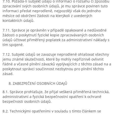
7.10. Požádá-li subjekt údajů o informaci o rozsahu či způsobu
zpracování svých osobních údajů, je mu správce povinen tuto
informaci předat neprodleně, nejpozději však do jednoho
měsíce od obdržení žádosti na kterýkoli z uvedených
kontaktních údajů.
7.11. Správce je oprávněn v případě opakované a nedůvodné
žádosti o poskytnutí fyzické kopie zpracovávaných osobních
údajů účtovat přiměřený poplatek za administrativní náklady s
tím spojené.
7.12. Subjekt údajů se zavazuje neprodleně ohlašovat všechny
jemu známé skutečnosti, které by mohly nepříznivě ovlivnit
řádné a včasné plnění závazků vyplývajících z těchto zásad na a
poskytnout správci součinnost nezbytnou pro plnění těchto
zásad.
ZABEZPEČENÍ OSOBNÍCH ÚDAJŮ
8.1. Správce prohlašuje, že přijal veškerá přiměřená technická,
administrativní a fyzická bezpečnostní opatření k ochraně
bezpečnosti osobních údajů.
8.2. Technickými opatřeními v souladu s tímto článkem se