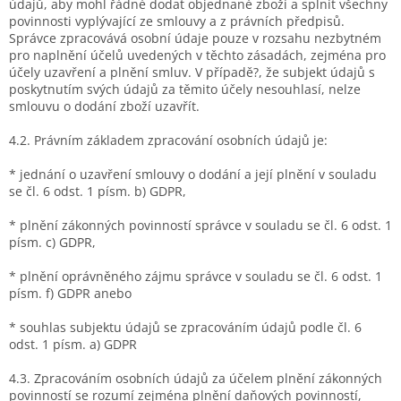
údajů, aby mohl řádné dodat objednané zboží a splnit všechny
povinnosti vyplývající ze smlouvy a z právních předpisů.
Správce zpracovává osobní údaje pouze v rozsahu nezbytném
pro naplnění účelů uvedených v těchto zásadách, zejména pro
účely uzavření a plnění smluv. V případě?, že subjekt údajů s
poskytnutím svých údajů za těmito účely nesouhlasí, nelze
smlouvu o dodání zboží uzavřít.
4.2. Právním základem zpracování osobních údajů je:
* jednání o uzavření smlouvy o dodání a její plnění v souladu
se čl. 6 odst. 1 písm. b) GDPR,
* plnění zákonných povinností správce v souladu se čl. 6 odst. 1
písm. c) GDPR,
* plnění oprávněného zájmu správce v souladu se čl. 6 odst. 1
písm. f) GDPR anebo
* souhlas subjektu údajů se zpracováním údajů podle čl. 6
odst. 1 písm. a) GDPR
4.3. Zpracováním osobních údajů za účelem plnění zákonných
povinností se rozumí zejména plnění daňových povinností,