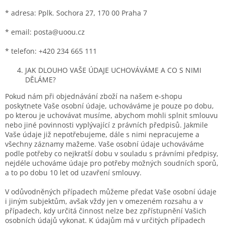
* adresa: Pplk. Sochora 27, 170 00 Praha 7
* email: posta@uoou.cz
* telefon: +420 234 665 111
JAK DLOUHO VAŠE ÚDAJE UCHOVÁVÁME A CO S NIMI
DĚLÁME?
Pokud nám při objednávání zboží na našem e-shopu
poskytnete Vaše osobní údaje, uchováváme je pouze po dobu,
po kterou je uchovávat musíme, abychom mohli splnit smlouvu
nebo jiné povinnosti vyplývající z právních předpisů. Jakmile
Vaše údaje již nepotřebujeme, dále s nimi nepracujeme a
všechny záznamy mažeme. Vaše osobní údaje uchováváme
podle potřeby co nejkratší dobu v souladu s právními předpisy,
nejdéle uchováme údaje pro potřeby možných soudních sporů,
a to po dobu 10 let od uzavření smlouvy.
V odůvodněných případech můžeme předat Vaše osobní údaje
i jiným subjektům, avšak vždy jen v omezeném rozsahu a v
případech, kdy určitá činnost nelze bez zpřístupnění Vašich
osobních údajů vykonat. K údajům má v určitých případech