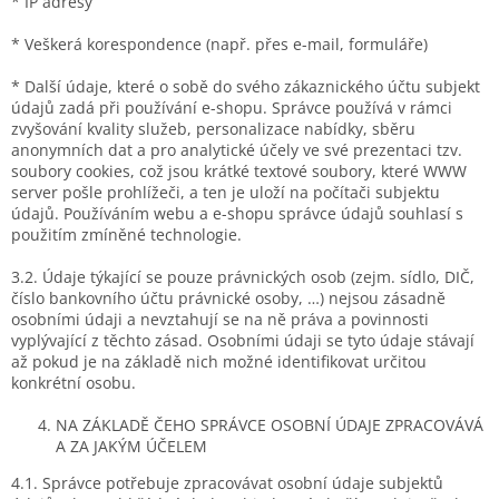
* IP adresy
* Veškerá korespondence (např. přes e-mail, formuláře)
* Další údaje, které o sobě do svého zákaznického účtu subjekt
údajů zadá při používání e-shopu. Správce používá v rámci
zvyšování kvality služeb, personalizace nabídky, sběru
anonymních dat a pro analytické účely ve své prezentaci tzv.
soubory cookies, což jsou krátké textové soubory, které WWW
server pošle prohlížeči, a ten je uloží na počítači subjektu
údajů. Používáním webu a e-shopu správce údajů souhlasí s
použitím zmíněné technologie.
3.2. Údaje týkající se pouze právnických osob (zejm. sídlo, DIČ,
číslo bankovního účtu právnické osoby, …) nejsou zásadně
osobními údaji a nevztahují se na ně práva a povinnosti
vyplývající z těchto zásad. Osobními údaji se tyto údaje stávají
až pokud je na základě nich možné identifikovat určitou
konkrétní osobu.
NA ZÁKLADĚ ČEHO SPRÁVCE OSOBNÍ ÚDAJE ZPRACOVÁVÁ
A ZA JAKÝM ÚČELEM
4.1. Správce potřebuje zpracovávat osobní údaje subjektů