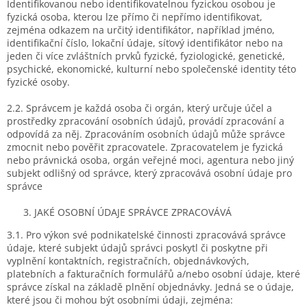
Identifikovanou nebo identifikovatelnou fyzickou osobou je
fyzická osoba, kterou lze přímo či nepřímo identifikovat,
zejména odkazem na určitý identifikátor, například jméno,
identifikační číslo, lokační údaje, síťový identifikátor nebo na
jeden či více zvláštních prvků fyzické, fyziologické, genetické,
psychické, ekonomické, kulturní nebo společenské identity této
fyzické osoby.
2.2. Správcem je každá osoba či orgán, který určuje účel a
prostředky zpracování osobních údajů, provádí zpracování a
odpovídá za něj. Zpracováním osobních údajů může správce
zmocnit nebo pověřit zpracovatele. Zpracovatelem je fyzická
nebo právnická osoba, orgán veřejné moci, agentura nebo jiný
subjekt odlišný od správce, který zpracovává osobní údaje pro
správce
JAKÉ OSOBNÍ ÚDAJE SPRÁVCE ZPRACOVÁVÁ
3.1. Pro výkon své podnikatelské činnosti zpracovává správce
údaje, které subjekt údajů správci poskytl či poskytne při
vyplnění kontaktních, registračních, objednávkových,
platebních a fakturačních formulářů a/nebo osobní údaje, které
správce získal na základě plnění objednávky. Jedná se o údaje,
které jsou či mohou být osobními údaji, zejména: