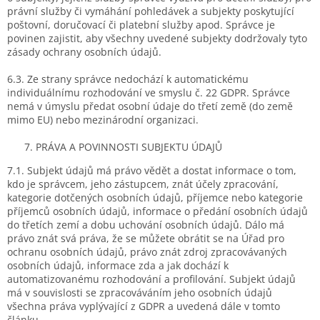
právní služby či vymáhání pohledávek a subjekty poskytující
poštovní, doručovací či platební služby apod. Správce je
povinen zajistit, aby všechny uvedené subjekty dodržovaly tyto
zásady ochrany osobních údajů.
6.3. Ze strany správce nedochází k automatickému
individuálnímu rozhodování ve smyslu č. 22 GDPR. Správce
nemá v úmyslu předat osobní údaje do třetí země (do země
mimo EU) nebo mezinárodní organizaci.
PRÁVA A POVINNOSTI SUBJEKTU ÚDAJŮ
7.1. Subjekt údajů má právo vědět a dostat informace o tom,
kdo je správcem, jeho zástupcem, znát účely zpracování,
kategorie dotčených osobních údajů, příjemce nebo kategorie
příjemců osobních údajů, informace o předání osobních údajů
do třetích zemí a dobu uchování osobních údajů. Dálo má
právo znát svá práva, že se můžete obrátit se na Úřad pro
ochranu osobních údajů, právo znát zdroj zpracovávaných
osobních údajů, informace zda a jak dochází k
automatizovanému rozhodování a profilování. Subjekt údajů
má v souvislosti se zpracováváním jeho osobních údajů
všechna práva vyplývající z GDPR a uvedená dále v tomto
článku.