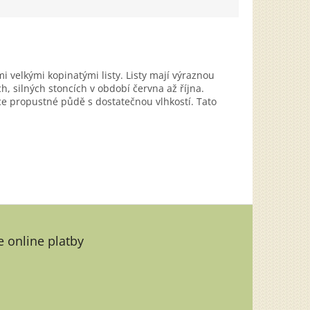
 velkými kopinatými listy. Listy mají výraznou
ých, silných stoncích v období června až října.
ehce propustné půdě s dostatečnou vlhkostí. Tato
 online platby