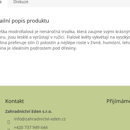
s
Diskuze
ailní popis produktu
ška modrofialová je nenáročná trvalka, která zaujme svými krásnými
uru, jsou lesklé a vyrůstají v ružici. Fialové květy vykvétají na vysok
lina preferuje stín či polostín a nejlépe roste v živné, humózní, l
lina je ideálním podrostem pod dřeviny.
Kontakt
Přijímáme
Zahradnictví Eden s.r.o.
info
@
zahradnictvi-eden.cz
+420 737 949 644