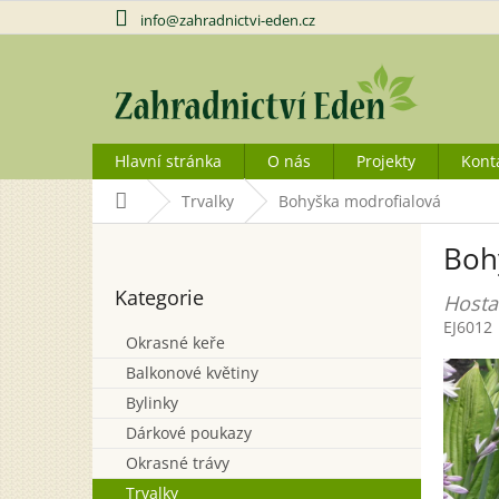
Přejít
info@zahradnictvi-eden.cz
na
obsah
Hlavní stránka
O nás
Projekty
Kont
Domů
Trvalky
Bohyška modrofialová
P
Boh
o
Přeskočit
s
Kategorie
kategorie
Hosta
t
EJ6012
r
Okrasné keře
a
Balkonové květiny
n
n
Bylinky
í
Dárkové poukazy
p
Okrasné trávy
a
Trvalky