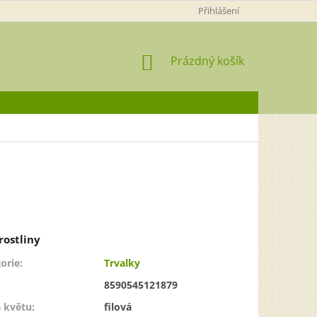
Přihlášení
NÁKUPNÍ
Prázdný košík
KOŠÍK
orie
:
Trvalky
8590545121879
 květu
:
filová