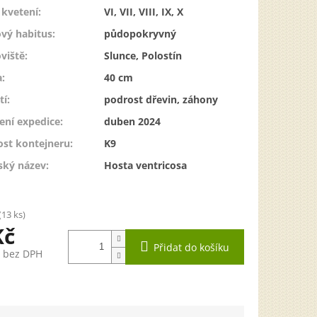
kvetení
:
VI, VII, VIII, IX, X
vý habitus
:
půdopokryvný
viště
:
Slunce, Polostín
a
:
40 cm
tí
:
podrost dřevin, záhony
ení expedice
:
duben 2024
ost kontejneru
:
K9
ský název
:
Hosta ventricosa
(13 ks)
Kč
Přidat do košíku
č bez DPH