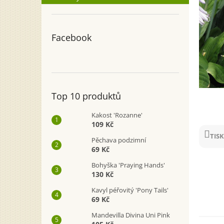
n
e
l
Facebook
Top 10 produktů
Kakost 'Rozanne'
109 Kč
TISK
Pěchava podzimní
69 Kč
Bohyška 'Praying Hands'
130 Kč
Kavyl péřovitý 'Pony Tails'
69 Kč
Mandevilla Divina Uni Pink