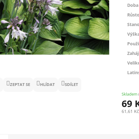
Doba 
Růsto
Stano
Výšk
Použi
Zaháj
Velik
Latin
ZEPTAT SE
HLÍDAT
SDÍLET
Skladem
69 
61,61 K
Měrná
cena: