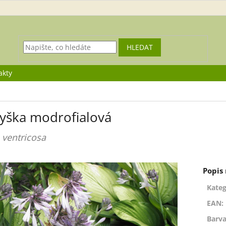
HLEDAT
akty
yška modrofialová
 ventricosa
Kateg
EAN
:
Barva