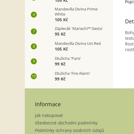
105 Kč
Popi
Mandevilla Divina Prime
White
105 Kč
Det
Záplevák 'Mariachi™ Siesta'
Bohy
95 Kč
text
Mandevilla Divina Uni Red
Rost
105 Kč
rost
Dlužicha 'Paris'
99 Kč
Dlužicha 'Fire Alarm'
99 Kč
Z
á
p
Informace
a
Jak nakupovat
t
í
Všeobecné obchodní podmínky
Podmínky ochrany osobních údajů