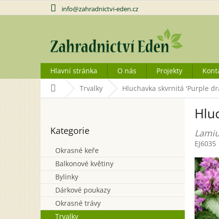
Přejít
info@zahradnictvi-eden.cz
na
obsah
Hlavní stránka
O nás
Projekty
Kont
Domů
Trvalky
Hluchavka skvrnitá 'Purple dr
P
Hluc
o
Přeskočit
s
Kategorie
kategorie
Lami
t
EJ6035
r
Okrasné keře
a
Balkonové květiny
n
n
Bylinky
í
Dárkové poukazy
p
Okrasné trávy
a
Trvalky