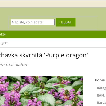
HLEDAT
akty
agon'
havka skvrnitá 'Purple dragon'
um maculatum
Kateg
EAN
:
Barva