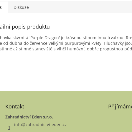
s
Diskuze
ailní popis produktu
havka skvrnitá 'Purple Dragon' je krásnou stínomilnou trvalkou. Rost
e od dubna do července velkými purpurovými květy. Hluchavky jsou
stinné až stinné stanoviště s vlhčí humózní, dobře propustnou pů
Kontakt
Přijímáme
Zahradnictví Eden s.r.o.
info
@
zahradnictvi-eden.cz