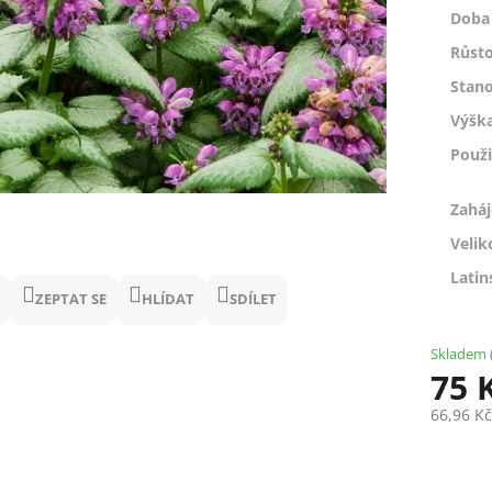
Doba 
Růsto
Stano
Výšk
Použi
Zaháj
Velik
Latin
ZEPTAT SE
HLÍDAT
SDÍLET
Skladem
75 
66,96 K
Měrná
cena: