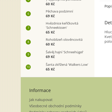
60 Kč
Popi
Pěchava podzimní
69 Kč
Det
Hvězdnice keříčkovitá
'Schneekissen'
Hluc
65 Kč
Kvet
Rohoblizeň olověncovitá
polo
60 Kč
Šalvěj hajní 'Schneehügel'
69 Kč
Šanta zkřížená 'Walkers Low'
65 Kč
Z
á
p
Informace
a
Jak nakupovat
t
í
Všeobecné obchodní podmínky