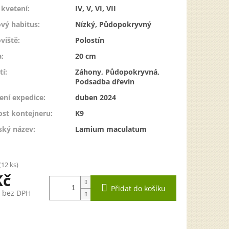
kvetení
:
IV, V, VI, VII
vý habitus
:
Nízký, Půdopokryvný
viště
:
Polostín
a
:
20 cm
tí
:
Záhony, Půdopokryvná,
Podsadba dřevin
ení expedice
:
duben 2024
ost kontejneru
:
K9
ský název
:
Lamium maculatum
(12 ks)
Kč
Přidat do košíku
č bez DPH