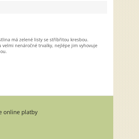
lina má zelené listy se stříbřitou kresbou.
 velmi nenáročné trvalky, nejlépe jim vyhovuje
dou.
 online platby