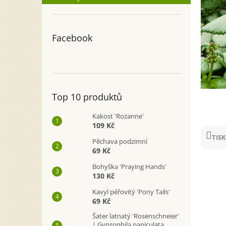
n
e
l
Facebook
Top 10 produktů
Kakost 'Rozanne'
109 Kč
TISK
Pěchava podzimní
69 Kč
Bohyška 'Praying Hands'
130 Kč
Kavyl péřovitý 'Pony Tails'
69 Kč
Šater latnatý 'Rosenschneier'
| Gypsophila paniculata