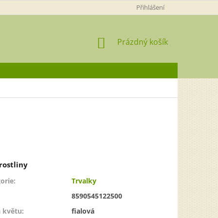
Přihlášení
NÁKUPNÍ
Prázdný košík
KOŠÍK
orie
:
Trvalky
8590545122500
 květu
:
fialová