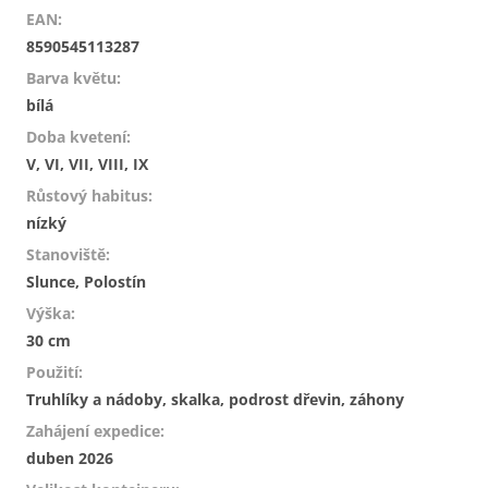
EAN
:
8590545113287
Barva květu
:
bílá
Doba kvetení
:
V, VI, VII, VIII, IX
Růstový habitus
:
nízký
Stanoviště
:
Slunce, Polostín
Výška
:
30 cm
Použití
:
Truhlíky a nádoby, skalka, podrost dřevin, záhony
Zahájení expedice
:
duben 2026