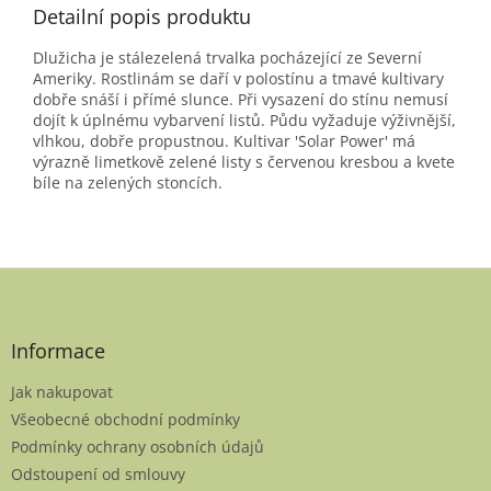
Detailní popis produktu
Dlužicha je stálezelená trvalka pocházející ze Severní
Ameriky. Rostlinám se daří v polostínu a tmavé kultivary
dobře snáší i přímé slunce. Při vysazení do stínu nemusí
dojít k úplnému vybarvení listů. Půdu vyžaduje výživnější,
vlhkou, dobře propustnou. Kultivar 'Solar Power' má
výrazně limetkově zelené listy s červenou kresbou a kvete
bíle na zelených stoncích.
Z
á
p
a
Informace
t
Jak nakupovat
í
Všeobecné obchodní podmínky
Podmínky ochrany osobních údajů
Odstoupení od smlouvy