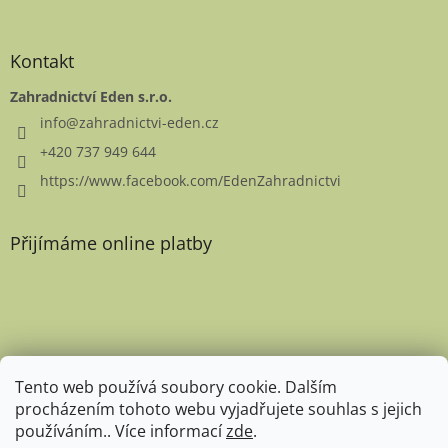
Kontakt
Zahradnictví Eden s.r.o.
info
@
zahradnictvi-eden.cz
+420 737 949 644
https://www.facebook.com/EdenZahradnictvi
Přijímáme online platby
Favicon
Tento web používá soubory cookie. Dalším
procházením tohoto webu vyjadřujete souhlas s jejich
používáním.. Více informací
zde
.