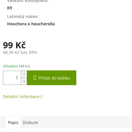
Velikost kontejneru
:
K9
Latinský název
:
Heuchera x heucherella
99 Kč
88,39 Kč bez DPH
Měrná
cena:
Skladem
(44 ks)
Přidat do košíku
Detailní informace
Popis
Diskuze