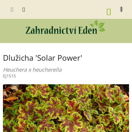
Přejít
na
NÁKUP
obsah
KOŠÍK
Dlužicha 'Solar Power'
Heuchera x heucherella
EJ1515