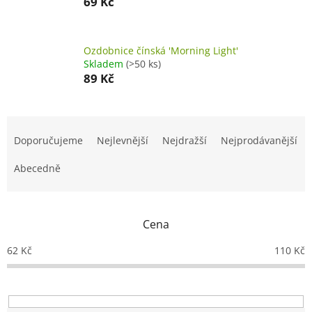
69 Kč
Ozdobnice čínská 'Morning Light'
Skladem
(>50 ks)
89 Kč
Ř
a
Doporučujeme
Nejlevnější
Nejdražší
Nejprodávanější
z
e
Abecedně
n
í
p
Cena
r
o
62
Kč
110
Kč
d
u
k
t