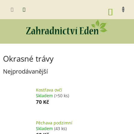
Přejít
na
NÁKUP
obsah
KOŠÍK
Okrasné trávy
Nejprodávanější
Kostřava ovčí
Skladem
(>50 ks)
70 Kč
Pěchava podzimní
Skladem
(43 ks)