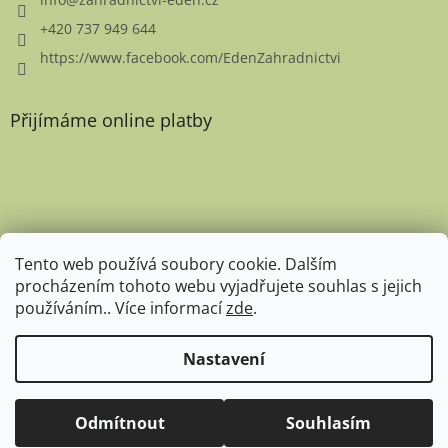
+420 737 949 644
https://www.facebook.com/EdenZahradnictvi
Přijímáme online platby
Favicon
Tento web používá soubory cookie. Dalším
procházením tohoto webu vyjadřujete souhlas s jejich
používáním.. Více informací
zde
.
Nastavení
Copyright 2026
Zahradnictví Eden
. Všechna práva
Expedice rostlin pro rok 2026 zahájena. Aktuální doba expedice je
Odmítnout
Souhlasím
vyhrazena.
14 dní. Děkujeme za pochopení. :-)