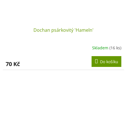
Dochan psárkovitý 'Hameln'
Skladem
(16 ks)
Do košíku
70 Kč