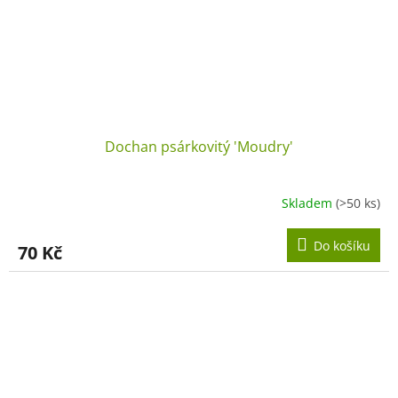
Dochan psárkovitý 'Moudry'
Skladem
(>50 ks)
Do košíku
70 Kč