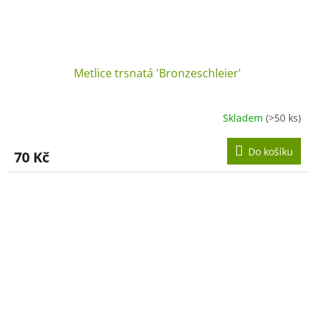
Metlice trsnatá 'Bronzeschleier'
Skladem
(>50 ks)
Do košíku
70 Kč