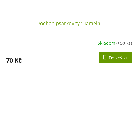
Dochan psárkovitý 'Hameln'
Skladem
(>50 ks)
Do košíku
70 Kč