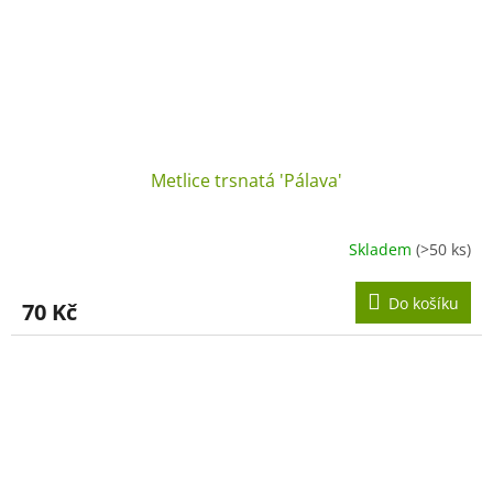
Metlice trsnatá 'Pálava'
Skladem
(>50 ks)
Do košíku
70 Kč