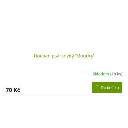
Dochan psárkovitý 'Moudry'
Skladem
(18 ks)
Do košíku
70 Kč