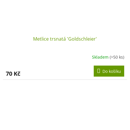
Metlice trsnatá 'Goldschleier'
Skladem
(>50 ks)
Do košíku
70 Kč