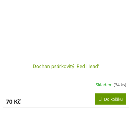
Dochan psárkovitý 'Red Head'
Skladem
(34 ks)
Do košíku
70 Kč