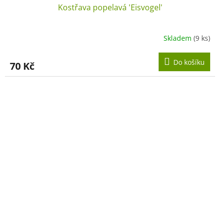
Kostřava popelavá 'Eisvogel'
Skladem
(9 ks)
Do košíku
70 Kč