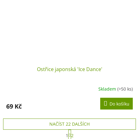
Ostřice japonská 'Ice Dance'
Skladem
(>50 ks)
Do košíku
69 Kč
NAČÍST 22 DALŠÍCH
S
1
2
t