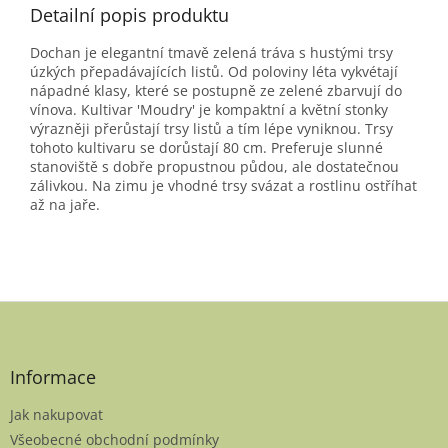
Detailní popis produktu
Dochan je elegantní tmavě zelená tráva s hustými trsy
úzkých přepadávajících listů. Od poloviny léta vykvétají
nápadné klasy, které se postupně ze zelené zbarvují do
vínova. Kultivar 'Moudry' je kompaktní a květní stonky
výrazněji přerůstají trsy listů a tím lépe vyniknou. Trsy
tohoto kultivaru se dorůstají 80 cm. Preferuje slunné
stanoviště s dobře propustnou půdou, ale dostatečnou
zálivkou. Na zimu je vhodné trsy svázat a rostlinu ostříhat
až na jaře.
Z
á
p
a
Informace
t
Jak nakupovat
í
Všeobecné obchodní podmínky