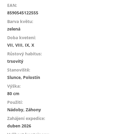
EAN
:
8590545122555
Barva květu
:
zelená
Doba kvetení
:
VII, VIII, IX, X
Růstový habitus
:
trsovitý
Stanoviště
:
Slunce, Polostín
Výška
:
80 cm
Použití
:
Nádoby, Záhony
Zahájení expedice
:
duben 2026