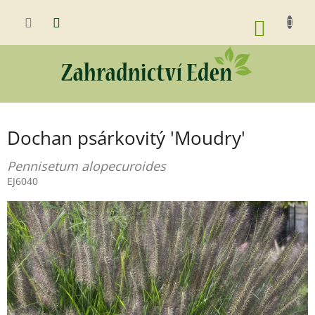
Přejít
na
NÁKUP
obsah
KOŠÍK
Dochan psárkovitý 'Moudry'
Pennisetum alopecuroides
EJ6040