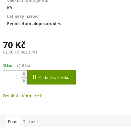
Velikost kontejneru
:
K9
Latinský název
:
Pennisetum alopecuroides
70 Kč
62,50 Kč bez DPH
Měrná
cena:
Skladem
(18 ks)
Přidat do košíku
Detailní informace
Popis
Diskuze