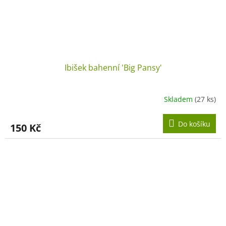
Ibišek bahenní 'Big Pansy'
Skladem
(27 ks)
Do košíku
150 Kč