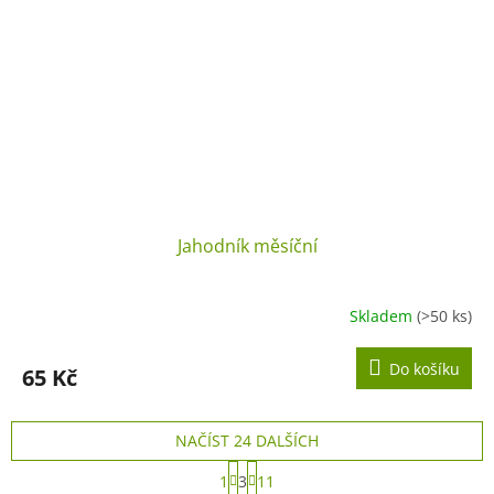
Jahodník měsíční
Skladem
(>50 ks)
Do košíku
65 Kč
NAČÍST 24 DALŠÍCH
S
1
3
11
t