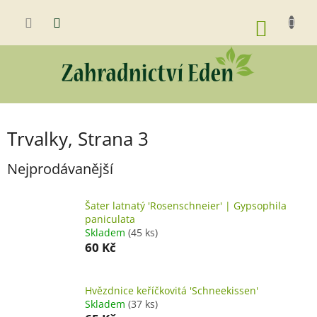
Přejít
na
NÁKUP
obsah
KOŠÍK
Trvalky
, Strana 3
Nejprodávanější
Šater latnatý 'Rosenschneier' | Gypsophila
paniculata
Skladem
(45 ks)
60 Kč
Hvězdnice keříčkovitá 'Schneekissen'
Skladem
(37 ks)