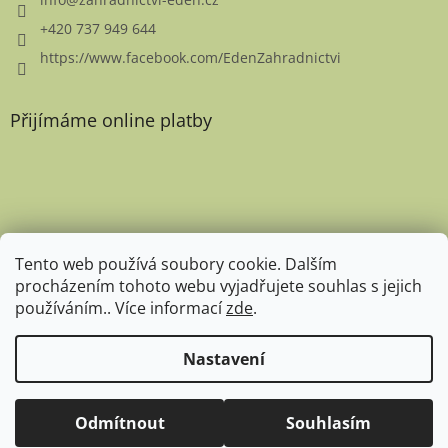
+420 737 949 644
https://www.facebook.com/EdenZahradnictvi
Přijímáme online platby
Favicon
Tento web používá soubory cookie. Dalším
procházením tohoto webu vyjadřujete souhlas s jejich
používáním.. Více informací
zde
.
Nastavení
Copyright 2026
Zahradnictví Eden
. Všechna práva
Expedice rostlin pro rok 2026 zahájena. Aktuální doba expedice je
Odmítnout
Souhlasím
vyhrazena.
14 dní. Děkujeme za pochopení. :-)