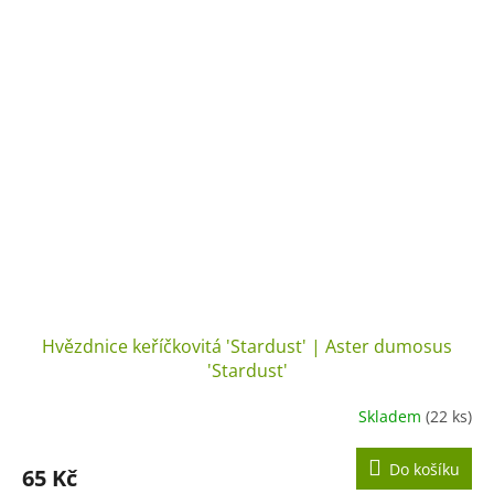
Hvězdnice keříčkovitá 'Stardust' | Aster dumosus
'Stardust'
Skladem
(22 ks)
Do košíku
65 Kč