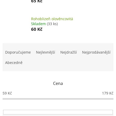
65 Kč
Rohoblizeň olověncovitá
Skladem
(33 ks)
60 Kč
Ř
a
Doporučujeme
Nejlevnější
Nejdražší
Nejprodávanější
z
e
Abecedně
n
í
p
Cena
r
o
59
Kč
179
Kč
d
u
k
t