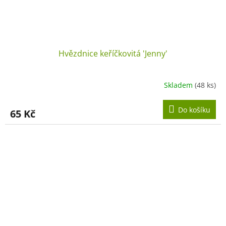
Hvězdnice keříčkovitá 'Jenny'
Skladem
(48 ks)
Do košíku
65 Kč