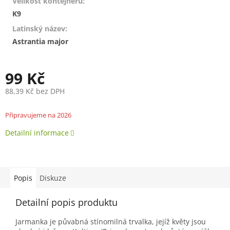
Velikost kontejneru
:
K9
Latinský název
:
Astrantia major
99 Kč
88,39 Kč bez DPH
Měrná
cena:
Připravujeme na 2026
Detailní informace
Popis
Diskuze
Detailní popis produktu
Jarmanka je půvabná stínomilná trvalka, jejíž květy jsou