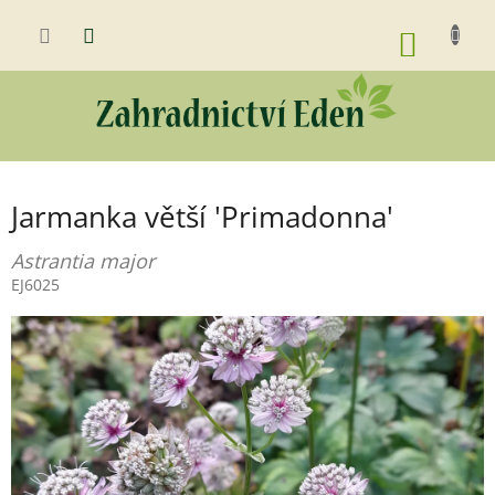
Přejít
na
NÁKUP
obsah
KOŠÍK
Jarmanka větší 'Primadonna'
Astrantia major
EJ6025