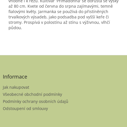
vhodné i k řezu. Kultivar 'Primadonna' se dorůstá se výšky
až 80 cm. Kvete od června do srpna zajímavými, temně
fialovými květy. Jarmanka se používá do přistíněných
trvalkových výsadeb, jako podsadba pod vyšší keře či
stromy. Prospívá v polostínu až stínu s výživnou, vlhčí
půdou.
Z
á
p
a
Informace
t
Jak nakupovat
í
Všeobecné obchodní podmínky
Podmínky ochrany osobních údajů
Odstoupení od smlouvy