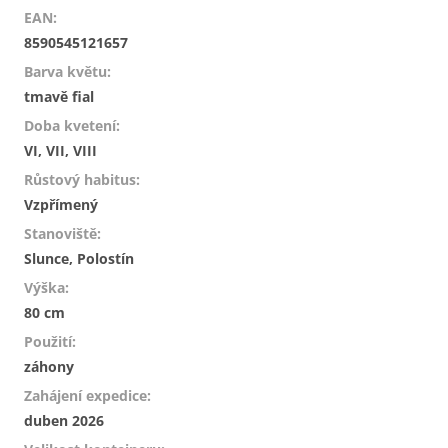
EAN
:
8590545121657
Barva květu
:
tmavě fial
Doba kvetení
:
VI, VII, VIII
Růstový habitus
:
Vzpřímený
Stanoviště
:
Slunce, Polostín
Výška
:
80 cm
Použití
:
záhony
Zahájení expedice
:
duben 2026