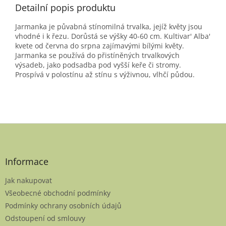
Detailní popis produktu
Jarmanka je půvabná stínomilná trvalka, jejíž květy jsou
vhodné i k řezu. Dorůstá se výšky 40-60 cm. Kultivar' Alba'
kvete od června do srpna zajímavými bílými květy.
Jarmanka se používá do přistíněných trvalkových
výsadeb, jako podsadba pod vyšší keře či stromy.
Prospívá v polostínu až stínu s výživnou, vlhčí půdou.
Z
á
p
a
Informace
t
Jak nakupovat
í
Všeobecné obchodní podmínky
Podmínky ochrany osobních údajů
Odstoupení od smlouvy