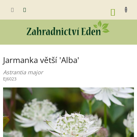
Přejít
na
NÁKUP
obsah
KOŠÍK
Jarmanka větší 'Alba'
Astrantia major
EJ6023