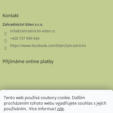
Kontakt
Zahradnictví Eden s.r.o.
info
@
zahradnictvi-eden.cz
+420 737 949 644
https://www.facebook.com/EdenZahradnictvi
Přijímáme online platby
Favicon
Tento web používá soubory cookie. Dalším
procházením tohoto webu vyjadřujete souhlas s jejich
používáním.. Více informací
zde
.