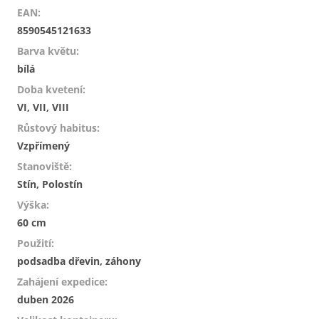
EAN
:
8590545121633
Barva květu
:
bílá
Doba kvetení
:
VI, VII, VIII
Růstový habitus
:
Vzpřímený
Stanoviště
:
Stín, Polostín
Výška
:
60 cm
Použití
:
podsadba dřevin, záhony
Zahájení expedice
:
duben 2026