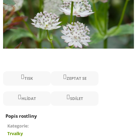
TISK
ZEPTAT SE
HLÍDAT
SDÍLET
Kategorie
:
Trvalky