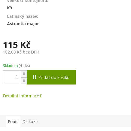
Velikost kontejneru
:
K9
Latinský název
:
Astrantia major
115 Kč
102,68 Kč bez DPH
Měrná
cena:
Skladem
(41 ks)
Přidat do košíku
Detailní informace
Popis
Diskuze