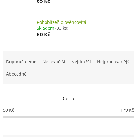
65 Kč
Rohoblizeň olověncovitá
Skladem
(33 ks)
60 Kč
Ř
a
Doporučujeme
Nejlevnější
Nejdražší
Nejprodávanější
z
e
Abecedně
n
í
p
Cena
r
o
59
Kč
179
Kč
d
u
k
t