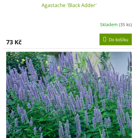
Agastache 'Black Adder'
Skladem
(35 ks)
Do košíku
73 Kč