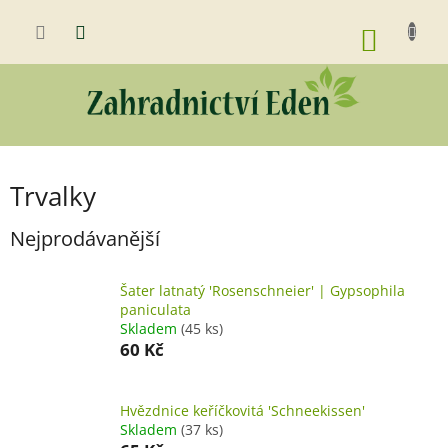
Přejít
na
NÁKUP
obsah
KOŠÍK
Trvalky
Nejprodávanější
Šater latnatý 'Rosenschneier' | Gypsophila
paniculata
Skladem
(45 ks)
60 Kč
Hvězdnice keříčkovitá 'Schneekissen'
Skladem
(37 ks)