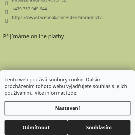
+420 737 949 644
https://www.facebook.com/EdenZahradnictvi
Přijímáme online platby
Favicon
Tento web používá soubory cookie. Dalším
procházením tohoto webu vyjadřujete souhlas s jejich
používáním.. Více informací
zde
.
Nastavení
Copyright 2026
Zahradnictví Eden
. Všechna práva
Expedice rostlin pro rok 2026 zahájena. Aktuální doba expedice je
Odmítnout
Souhlasím
vyhrazena.
14 dní. Děkujeme za pochopení. :-)