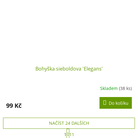
Bohyška sieboldova 'Elegans'
Skladem
(38 ks)
Do košíku
99 Kč
NAČÍST 24 DALŠÍCH
S
1
11
t