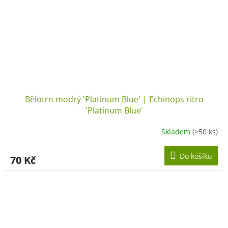
Bělotrn modrý 'Platinum Blue' | Echinops ritro
'Platinum Blue'
Skladem
(>50 ks)
Do košíku
70 Kč