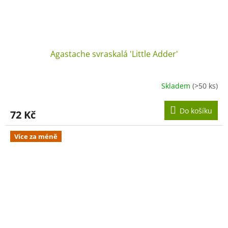
Agastache svraskalá 'Little Adder'
Skladem
(>50 ks)
Do košíku
72 Kč
Více za méně