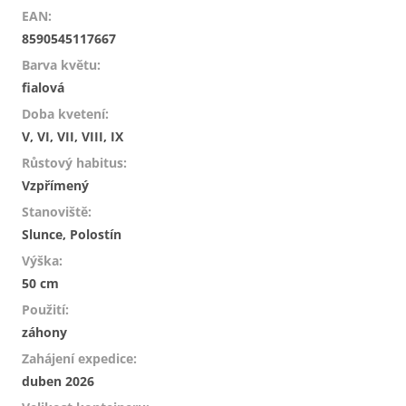
EAN
:
8590545117667
Barva květu
:
fialová
Doba kvetení
:
V, VI, VII, VIII, IX
Růstový habitus
:
Vzpřímený
Stanoviště
:
Slunce, Polostín
Výška
:
50 cm
Použití
:
záhony
Zahájení expedice
:
duben 2026