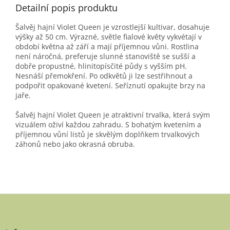
Detailní popis produktu
Šalvěj hajní Violet Queen je vzrostlejší kultivar, dosahuje
výšky až 50 cm. Výrazné, světle fialové květy vykvétají v
období května až září a mají příjemnou vůni. Rostlina
není náročná, preferuje slunné stanoviště se sušší a
dobře propustné, hlinitopísčité půdy s vyšším pH.
Nesnáší přemokření. Po odkvětů ji lze sestřihnout a
podpořit opakované kvetení. Seříznutí opakujte brzy na
jaře.
Šalvěj hajní Violet Queen je atraktivní trvalka, která svým
vizuálem oživí každou zahradu. S bohatým kvetením a
příjemnou vůní listů je skvělým doplňkem trvalkových
záhonů nebo jako okrasná obruba.
Z
á
p