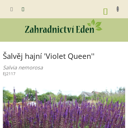
Přejít
na
NÁKUP
obsah
KOŠÍK
Šalvěj hajní 'Violet Queen''
Salvia nemorosa
EJ2117