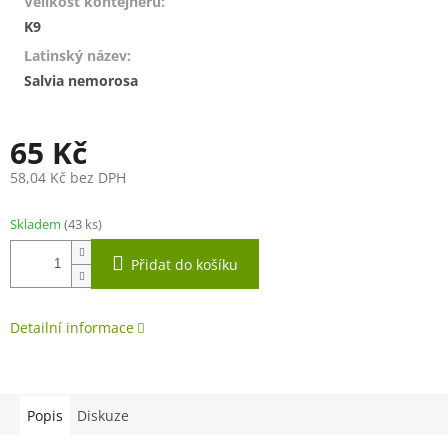
Velikost kontejneru
:
K9
Latinský název
:
Salvia nemorosa
65 Kč
58,04 Kč bez DPH
Měrná
cena:
Skladem
(43 ks)
Přidat do košíku
Detailní informace
Popis
Diskuze