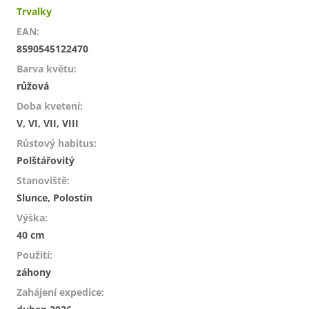
Trvalky
EAN
:
8590545122470
Barva květu
:
růžová
Doba kvetení
:
V, VI, VII, VIII
Růstový habitus
:
Polštářovitý
Stanoviště
:
Slunce, Polostín
Výška
:
40 cm
Použití
:
záhony
Zahájení expedice
: