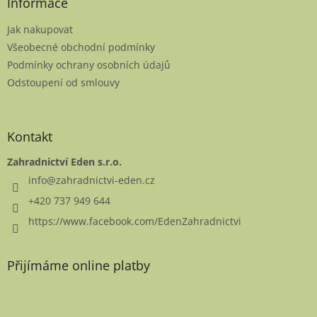
a
Informace
t
Jak nakupovat
í
Všeobecné obchodní podmínky
Podmínky ochrany osobních údajů
Odstoupení od smlouvy
Kontakt
Zahradnictví Eden s.r.o.
info
@
zahradnictvi-eden.cz
+420 737 949 644
https://www.facebook.com/EdenZahradnictvi
Přijímáme online platby