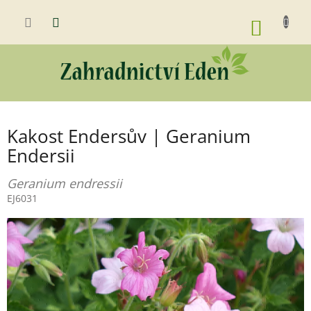
Přejít
na
NÁKUP
obsah
KOŠÍK
Kakost Endersův | Geranium
Endersii
Geranium endressii
EJ6031