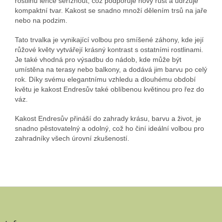
rostlinu lehce seříznout, což podporuje nový růst a udržuje
kompaktní tvar. Kakost se snadno množí dělením trsů na jaře
nebo na podzim.
Tato trvalka je vynikající volbou pro smíšené záhony, kde její
růžové květy vytvářejí krásný kontrast s ostatními rostlinami.
Je také vhodná pro výsadbu do nádob, kde může být
umístěna na terasy nebo balkony, a dodává jim barvu po celý
rok. Díky svému elegantnímu vzhledu a dlouhému období
květu je kakost Endresův také oblíbenou květinou pro řez do
váz.
Kakost Endresův přináší do zahrady krásu, barvu a život, je
snadno pěstovatelný a odolný, což ho činí ideální volbou pro
zahradníky všech úrovní zkušeností.
Z
á
p