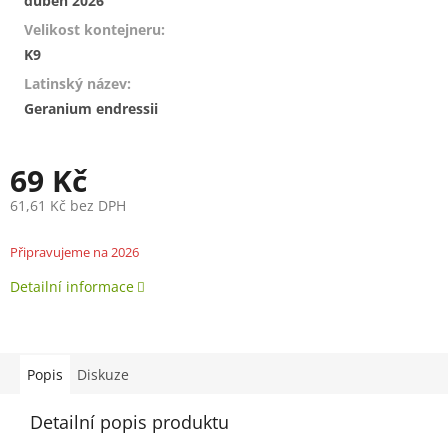
duben 2026
Velikost kontejneru
:
K9
Latinský název
:
Geranium endressii
69 Kč
61,61 Kč bez DPH
Měrná
cena:
Připravujeme na 2026
Detailní informace
Popis
Diskuze
Detailní popis produktu