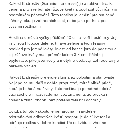
Kakost Endresův (Geranium endressii) je atraktivní trvalka,
ceněná pro své bohaté růžové květy a odolnost vůči různým
podmínkám pěstování. Tato rostlina je ideální pro smíšené
záhony, okraje zahradních cest, nebo jako podrost pod
vyššími rostlinami.
Rostlina dorůstá výšky přibližně 40 cm a tvoří husté trsy. Její
listy jsou hluboce dělené, tmavě zelené a tvoří krásný
podklad pro jemné květy. Kvete od konce jara do podzimu a
její růžové květy mají průměr kolem 3-4 cm. Přitahují
opylovače, jako jsou včely a motýli, a dodávají zahradě živý a
barevný vzhled.
Kakost Endresův preferuje slunná až polostinná stanoviště.
Nejlépe se mu daří v dobře propustné, mírně vlhké půdě,
která je bohatá na živiny. Tato rostlina je poměrně odolná
vůči suchu a mrazuvzdorná, což znamená, že přečká i
chladné zimní období bez potřeby zvláštní ochrany.
Údržba tohoto kakostu je nenáročná. Pravidelné
odstraňování odkvetlých květů podporuje další kvetení a
udržuje rostlinu v dobré kondici. Po odkvětu je vhodné