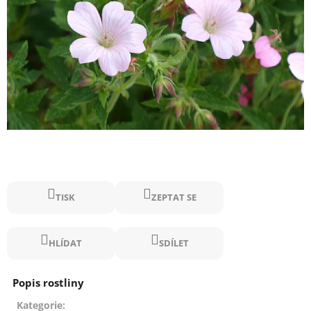
TISK
ZEPTAT SE
HLÍDAT
SDÍLET
Kategorie
: