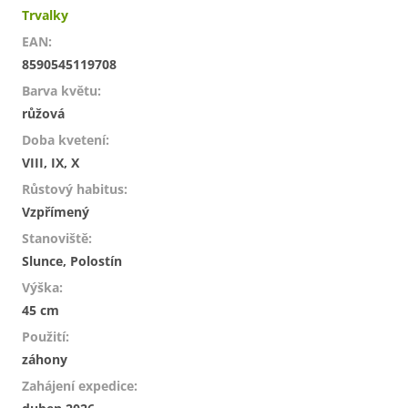
Trvalky
EAN
:
8590545119708
Barva květu
:
růžová
Doba kvetení
:
VIII, IX, X
Růstový habitus
:
Vzpřímený
Stanoviště
:
Slunce, Polostín
Výška
:
45 cm
Použití
:
záhony
Zahájení expedice
: