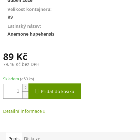
duben 2026
Velikost kontejneru
:
K9
Latinský název
:
Anemone hupehensis
89 Kč
79,46 Kč bez DPH
Měrná
cena:
Skladem
(>50 ks)
Přidat do košíku
Detailní informace
Popis
Diskuze