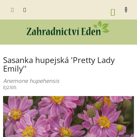
Přejít
na
NÁKUP
obsah
KOŠÍK
Sasanka hupejská 'Pretty Lady
Emily''
Anemone hupehensis
EJ2305