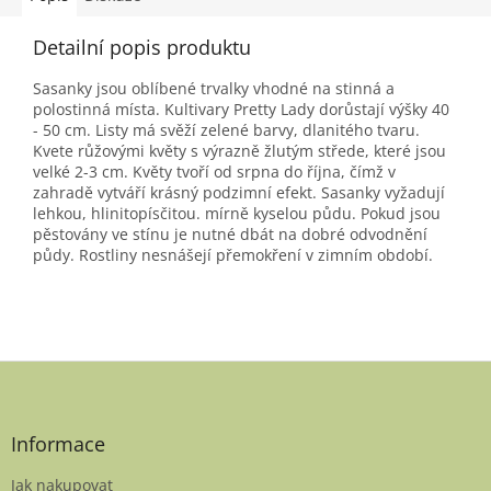
Detailní popis produktu
Sasanky jsou oblíbené trvalky vhodné na stinná a
polostinná místa. Kultivary Pretty Lady dorůstají výšky 40
- 50 cm. Listy má svěží zelené barvy, dlanitého tvaru.
Kvete růžovými květy s výrazně žlutým střede, které jsou
velké 2-3 cm. Květy tvoří od srpna do října, čímž v
zahradě vytváří krásný podzimní efekt. Sasanky vyžadují
lehkou, hlinitopísčitou. mírně kyselou půdu. Pokud jsou
pěstovány ve stínu je nutné dbát na dobré odvodnění
půdy. Rostliny nesnášejí přemokření v zimním období.
Z
á
p
a
Informace
t
Jak nakupovat