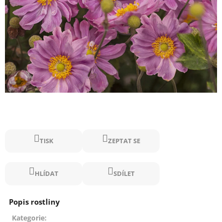
TISK
ZEPTAT SE
HLÍDAT
SDÍLET
Kategorie
: