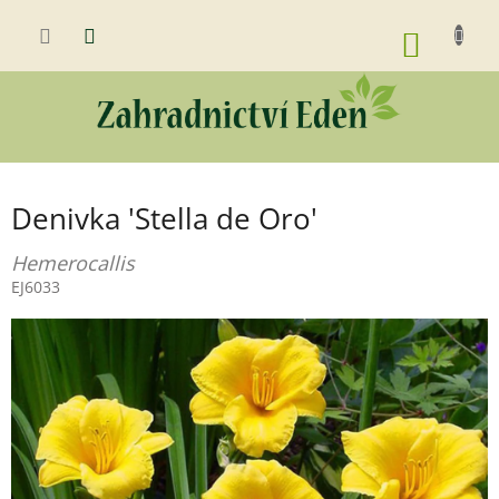
Přejít
na
NÁKUP
obsah
KOŠÍK
Denivka 'Stella de Oro'
Hemerocallis
EJ6033