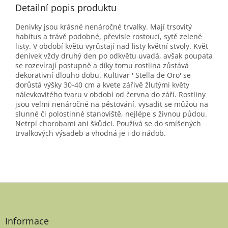
Detailní popis produktu
Denivky jsou krásné nenáročné trvalky. Mají trsovitý
habitus a trávě podobné, převisle rostoucí, sytě zelené
listy. V období květu vyrůstají nad listy květní stvoly. Květ
denivek vždy druhý den po odkvětu uvadá, avšak poupata
se rozevírají postupně a díky tomu rostlina zůstává
dekorativní dlouho dobu. Kultivar ' Stella de Oro' se
dorůstá výšky 30-40 cm a kvete zářivě žlutými květy
nálevkovitého tvaru v období od června do září. Rostliny
jsou velmi nenáročné na pěstování, vysadit se můžou na
slunné či polostinné stanoviště, nejlépe s živnou půdou.
Netrpí chorobami ani škůdci. Používá se do smíšených
trvalkových výsadeb a vhodná je i do nádob.
Z
á
p
a
Informace