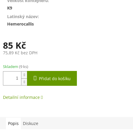
Velikost kontejneru
:
K9
Latinský název
:
Hemerocallis
85 Kč
75,89 Kč bez DPH
Měrná
cena:
Skladem
(9 ks)
Přidat do košíku
Detailní informace
Popis
Diskuze