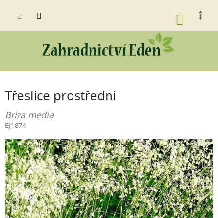
Přejít
na
NÁKUP
obsah
KOŠÍK
Třeslice prostřední
Briza media
EJ1874