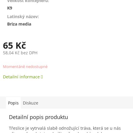
Velikost kontejneru
:
K9
Latinský název
:
Briza media
65 Kč
58,04 Kč bez DPH
Měrná
cena:
Momentáně nedostupné
Detailní informace
Popis
Diskuze
Detailní popis produktu
Třeslice je vytrvalá slabě odnožující tráva, která se u nás