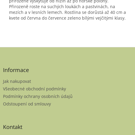
přirozeně vyskytuje od nížin až po horské polohy.
Přirozeně roste na suchých loukách a pastvinách, na
mezích a v lesních lemech. Rostlina se dorůstá až 40 cm a
kvete od června do července zeleno bílými vejčitými klasy.
Z
á
p
a
Informace
t
Jak nakupovat
í
Všeobecné obchodní podmínky
Podmínky ochrany osobních údajů
Odstoupení od smlouvy
Kontakt