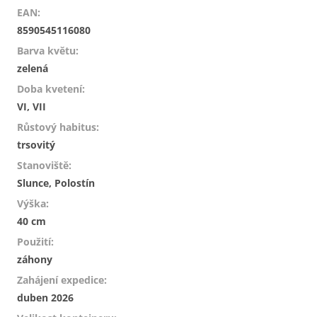
EAN
:
8590545116080
Barva květu
:
zelená
Doba kvetení
:
VI, VII
Růstový habitus
:
trsovitý
Stanoviště
:
Slunce, Polostín
Výška
:
40 cm
Použití
:
záhony
Zahájení expedice
:
duben 2026