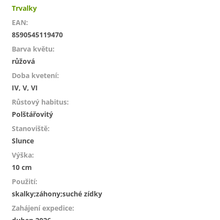
Trvalky
EAN
:
8590545119470
Barva květu
:
růžová
Doba kvetení
:
IV, V, VI
Růstový habitus
:
Polštářovitý
Stanoviště
:
Slunce
Výška
:
10 cm
Použití
:
skalky;záhony;suché zídky
Zahájení expedice
: