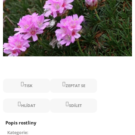
TISK
ZEPTAT SE
HLÍDAT
SDÍLET
Kategorie
: