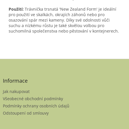
Použití:
Trávnička trsnatá 'New Zealand Form' je ideální
pro použití ve skalkách, okrajích záhonů nebo pro
osazování spár mezi kameny. Díky své odolnosti vůči
suchu a nízkému růstu je také skvělou volbou pro
suchomilná společenstva nebo pěstování v kontejnerech.
Z
á
p
a
Informace
t
Jak nakupovat
í
Všeobecné obchodní podmínky
Podmínky ochrany osobních údajů
Odstoupení od smlouvy