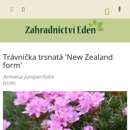
Přejít
na
NÁKUP
obsah
KOŠÍK
Trávnička trsnatá 'New Zealand
form'
Armeria juniperifolia
EJ2282