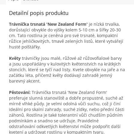
Detailní popis produktu
Trávnička trsnatá 'New Zealand Form'
je nízká trvalka,
dorůstající obvykle do výšky kolem 5-10 cm a šířky 20-30
cm. Tato rostlina je ceněná pro své trsnaté, kompaktní
růžice jehličkovitých, tmavě zelených listů, které vytvářejí
husté polštářky.
Květy
trávničky jsou malé, růžové až růžovofialové barvy
a jsou uspořádány v kulovitých květenstvích na krátkých
stoncích, které se tyčí nad listy. Kvete obvykle na jaře a na
začátku léta, přičemž květy dodávají zahradě jemný
barevný akcent.
Pěstování:
Trávnička trsnatá 'New Zealand Form'
preferuje slunná stanoviště a dobře propustné, suché až
mírně vlhké půdy. Je velmi odolná vůči suchu, což ji činí
ideální pro skalní zahrady, suché zídky, nebo přední části
záhonů. Rostlina je také tolerantní vůči chudším půdním
podmínkám a snadno se udržuje. Pravidelné
odstraňování odkvetlých květenství může podpořit další
kvetení a udržovat rostlinu v kompaktním tvaru.