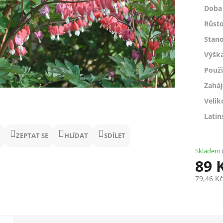
Doba 
Růsto
Stano
Výšk
Použi
Zaháj
Velik
Latin
ZEPTAT SE
HLÍDAT
SDÍLET
Skladem
89 
79,46 K
Měrná
cena: