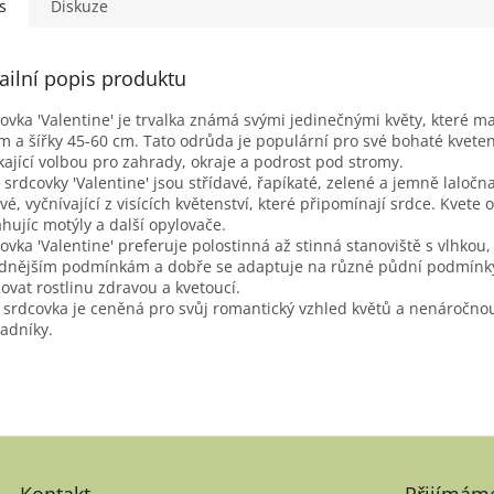
s
Diskuze
ailní popis produktu
ovka 'Valentine' je trvalka známá svými jedinečnými květy, které ma
m a šířky 45-60 cm. Tato odrůda je populární pro své bohaté kvetenst
kající volbou pro zahrady, okraje a podrost pod stromy.
y srdcovky 'Valentine' jsou střídavé, řapíkaté, zelené a jemně laločn
vé, vyčnívající z visících květenství, které připomínají srdce. Kvete 
ahujíc motýly a další opylovače.
ovka 'Valentine' preferuje polostinná až stinná stanoviště s vlhko
dnějším podmínkám a dobře se adaptuje na různé půdní podmínky.
ovat rostlinu zdravou a kvetoucí.
 srdcovka je ceněná pro svůj romantický vzhled květů a nenáročnou 
adníky.