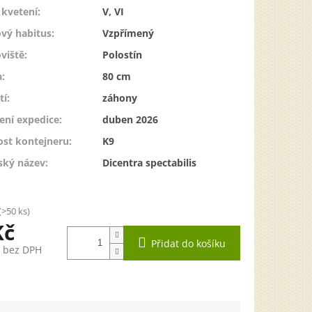
kvetení
:
V, VI
vý habitus
:
Vzpřímený
viště
:
Polostín
a
:
80 cm
tí
:
záhony
ení expedice
:
duben 2026
ost kontejneru
:
K9
ský název
:
Dicentra spectabilis
(>50 ks)
Kč
Přidat do košíku
č bez DPH