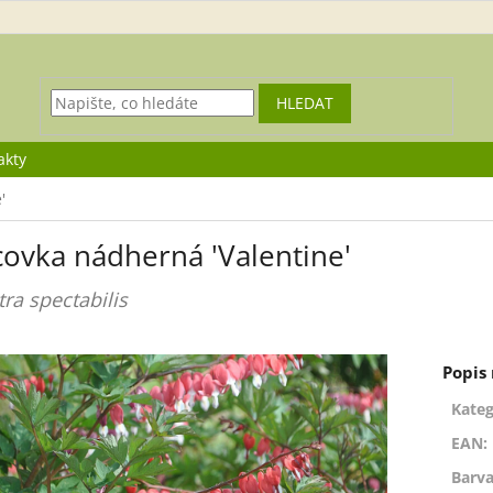
HLEDAT
akty
'
covka nádherná 'Valentine'
ra spectabilis
Kateg
EAN
:
Barva