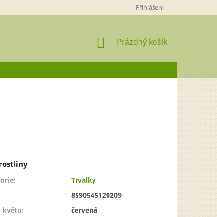
Přihlášení
NÁKUPNÍ
Prázdný košík
KOŠÍK
orie
:
Trvalky
8590545120209
 květu
:
červená