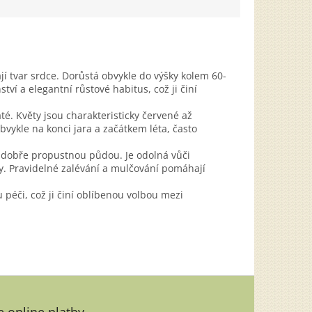
jí tvar srdce. Dorůstá obvykle do výšky kolem 60-
ví a elegantní růstové habitus, což ji činí
até. Květy jsou charakteristicky červené až
obvykle na konci jara a začátkem léta, často
u, dobře propustnou půdou. Je odolná vůči
 Pravidelné zalévání a mulčování pomáhají
péči, což ji činí oblíbenou volbou mezi