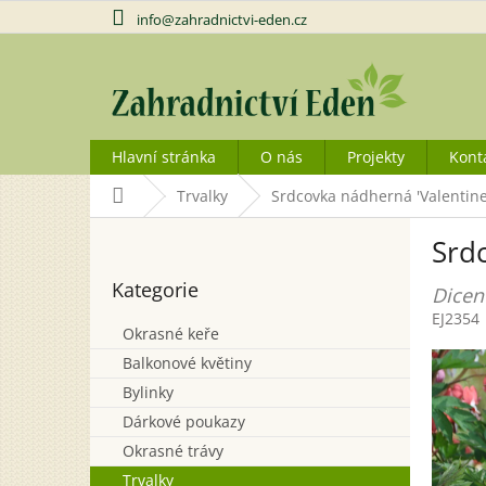
Přejít
info@zahradnictvi-eden.cz
na
obsah
Hlavní stránka
O nás
Projekty
Kont
Domů
Trvalky
Srdcovka nádherná 'Valentine
P
Srd
o
Přeskočit
s
Kategorie
kategorie
Dicent
t
EJ2354
r
Okrasné keře
a
Balkonové květiny
n
n
Bylinky
í
Dárkové poukazy
p
Okrasné trávy
a
Trvalky