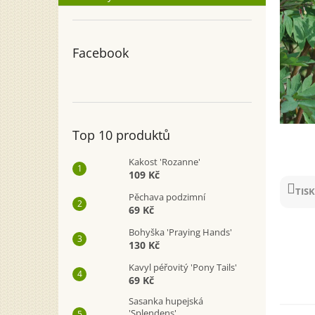
n
e
l
Facebook
Top 10 produktů
Kakost 'Rozanne'
109 Kč
TISK
Pěchava podzimní
69 Kč
Bohyška 'Praying Hands'
130 Kč
Kavyl péřovitý 'Pony Tails'
69 Kč
Sasanka hupejská
'Splendens'