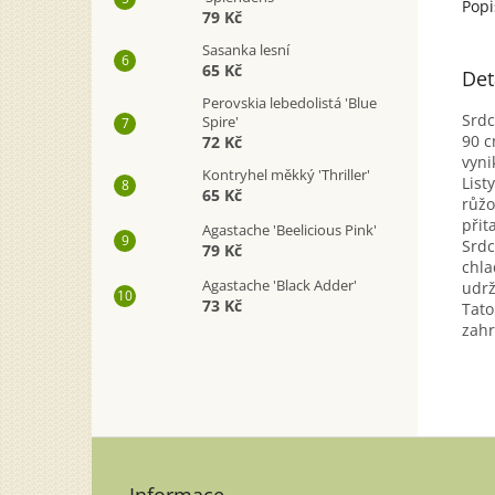
Popi
79 Kč
Sasanka lesní
65 Kč
Det
Perovskia lebedolistá 'Blue
Srdc
Spire'
90 c
72 Kč
vyni
Kontryhel měkký 'Thriller'
List
65 Kč
růžo
přit
Agastache 'Beelicious Pink'
Srdc
79 Kč
chla
Agastache 'Black Adder'
udrž
73 Kč
Tato
zahr
Z
á