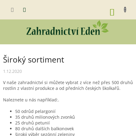
Přejít
na
NÁKUP
obsah
KOŠÍK
Široký sortiment
1.12.2020
V naše zahradnictví si můžete vybrat z více než přes 500 druhů
rostlin z vlastní produkce a od předních českých školkařů.
Naleznete u nás například:.
50 odrůd pelargonií
35 druhů milionových zvonků
25 druhů petunií
80 druhů dalších balkonovek
široký výběr sezónní zeleniny