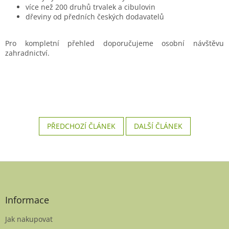
více než 200 druhů trvalek a cibulovin
dřeviny od předních českých dodavatelů
Pro kompletní přehled doporučujeme osobní návštěvu
zahradnictví.
PŘEDCHOZÍ ČLÁNEK
DALŠÍ ČLÁNEK
Z
á
p
a
Informace
t
Jak nakupovat
í