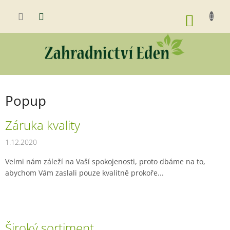
Přejít
na
NÁKUP
obsah
KOŠÍK
Popup
V
Záruka kvality
ý
1.12.2020
p
i
Velmi nám záleží na Vaší spokojenosti, proto dbáme na to,
s
abychom Vám zaslali pouze kvalitně prokoře...
č
l
á
n
k
Široký sortiment