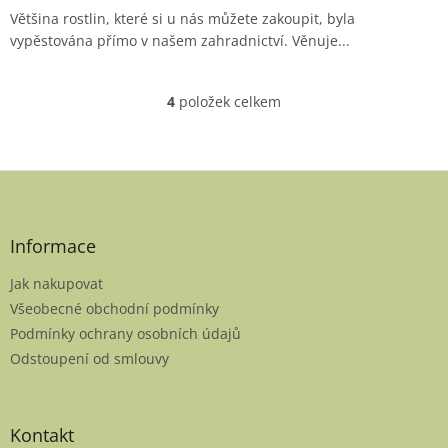
Většina rostlin, které si u nás můžete zakoupit, byla
vypěstována přímo v našem zahradnictví. Věnuje...
4
položek celkem
O
v
l
á
Z
d
á
a
p
c
í
a
Informace
p
t
r
Jak nakupovat
í
v
Všeobecné obchodní podmínky
k
Podmínky ochrany osobních údajů
y
v
Odstoupení od smlouvy
ý
p
i
s
Kontakt