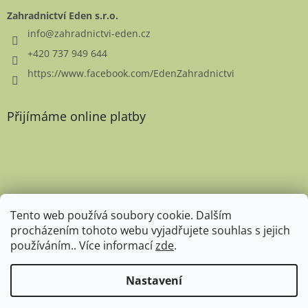
u
Zahradnictví Eden s.r.o.
info
@
zahradnictvi-eden.cz
+420 737 949 644
https://www.facebook.com/EdenZahradnictvi
Přijímáme online platby
Favicon
Tento web používá soubory cookie. Dalším
procházením tohoto webu vyjadřujete souhlas s jejich
používáním.. Více informací
zde
.
Nastavení