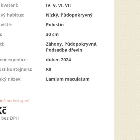
kvetení
:
IV, V, VI, VII
vý habitus
:
Nízký, Půdopokryvný
viště
:
Polostín
a
:
30 cm
tí
:
Záhony, Půdopokryvná,
Podsadba dřevin
ení expedice
:
duben 2024
ost kontejneru
:
K9
ský název
:
Lamium maculatum
ně nedostupné
Kč
č bez DPH