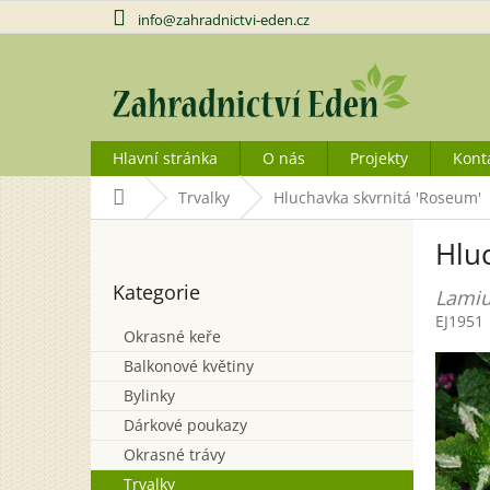
Přejít
info@zahradnictvi-eden.cz
na
obsah
Hlavní stránka
O nás
Projekty
Kont
Domů
Trvalky
Hluchavka skvrnitá 'Roseum'
P
Hlu
o
Přeskočit
s
Kategorie
kategorie
Lami
t
EJ1951
r
Okrasné keře
a
Balkonové květiny
n
n
Bylinky
í
Dárkové poukazy
p
Okrasné trávy
a
Trvalky