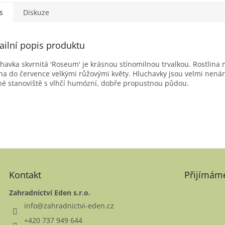
s
Diskuze
ailní popis produktu
havka skvrnitá 'Roseum' je krásnou stínomilnou trvalkou. Rostlina m
a do července velkými růžovými květy. Hluchavky jsou velmi nenáro
né stanoviště s vlhčí humózní, dobře propustnou půdou.
Kontakt
Přijímáme
Zahradnictví Eden s.r.o.
info
@
zahradnictvi-eden.cz
+420 737 949 644