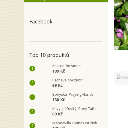
n
e
l
Facebook
Top 10 produktů
Kakost 'Rozanne'
109 Kč
TISK
Pěchava podzimní
69 Kč
Bohyška 'Praying Hands'
130 Kč
Kavyl péřovitý 'Pony Tails'
69 Kč
Mandevilla Divina Uni Pink