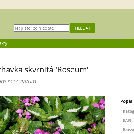
HLEDAT
akty
chavka skvrnitá 'Roseum'
um maculatum
Kateg
EAN
:
Barva