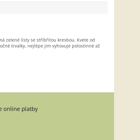
á zelené listy se stříbřitou kresbou. Kvete od
čné trvalky, nejlépe jim vyhovuje polostinné až
 online platby