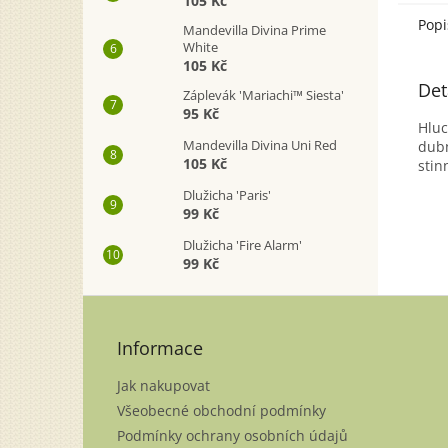
105 Kč
Popi
Mandevilla Divina Prime
White
105 Kč
Det
Záplevák 'Mariachi™ Siesta'
95 Kč
Hluc
Mandevilla Divina Uni Red
dubn
105 Kč
stin
Dlužicha 'Paris'
99 Kč
Dlužicha 'Fire Alarm'
99 Kč
Z
á
p
Informace
a
Jak nakupovat
t
í
Všeobecné obchodní podmínky
Podmínky ochrany osobních údajů