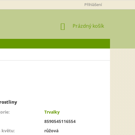
Přihlášení
NÁKUPNÍ
Prázdný košík
KOŠÍK
orie
:
Trvalky
8590545116554
 květu
:
růžová