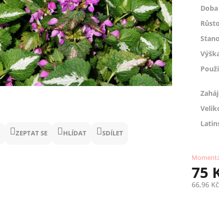
Doba 
Růsto
Stano
Výšk
Použi
Zaháj
Velik
Latin
ZEPTAT SE
HLÍDAT
SDÍLET
Momentá
75 
66,96 K
Měrná
cena: