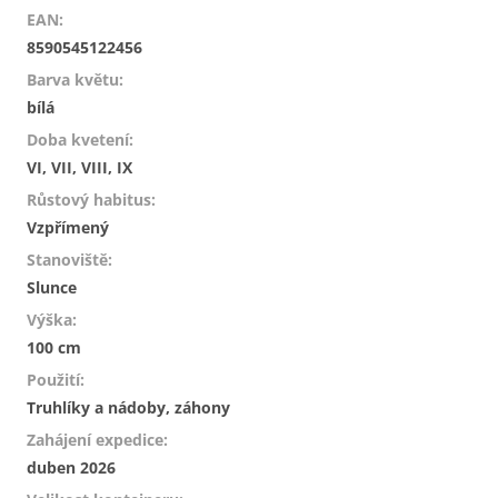
EAN
:
8590545122456
Barva květu
:
bílá
Doba kvetení
:
VI, VII, VIII, IX
Růstový habitus
:
Vzpřímený
Stanoviště
:
Slunce
Výška
:
100 cm
Použití
:
Truhlíky a nádoby, záhony
Zahájení expedice
:
duben 2026