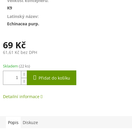
Velikost kontejneru
:
K9
Latinský název
:
Echinacea purp.
69 Kč
61,61 Kč bez DPH
Měrná
cena:
Skladem
(22 ks)
Přidat do košíku
Detailní informace
Popis
Diskuze