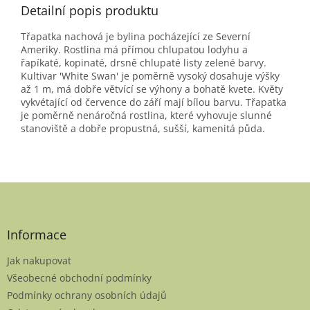
Detailní popis produktu
Třapatka nachová je bylina pocházející ze Severní
Ameriky. Rostlina má přímou chlupatou lodyhu a
řapíkaté, kopinaté, drsně chlupaté listy zelené barvy.
Kultivar 'White Swan' je poměrně vysoký dosahuje výšky
až 1 m, má dobře větvící se výhony a bohatě kvete. Květy
vykvétající od července do září mají bílou barvu. Třapatka
je poměrně nenáročná rostlina, které vyhovuje slunné
stanoviště a dobře propustná, sušší, kamenitá půda.
Z
á
p
a
Informace
t
Jak nakupovat
í
Všeobecné obchodní podmínky
Podmínky ochrany osobních údajů