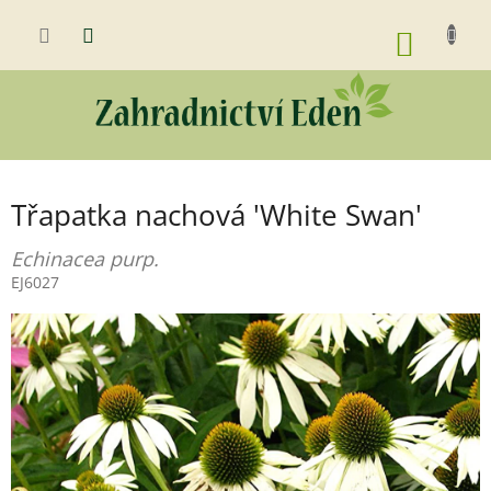
Přejít
na
NÁKUP
obsah
KOŠÍK
Třapatka nachová 'White Swan'
Echinacea purp.
EJ6027