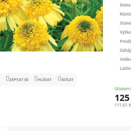
Doba 
Růsto
Stano
Výšk
Použi
Zaháj
Velik
Latin
ZEPTAT SE
HLÍDAT
SDÍLET
Skladem
125
111,61 
Měrná
cena: