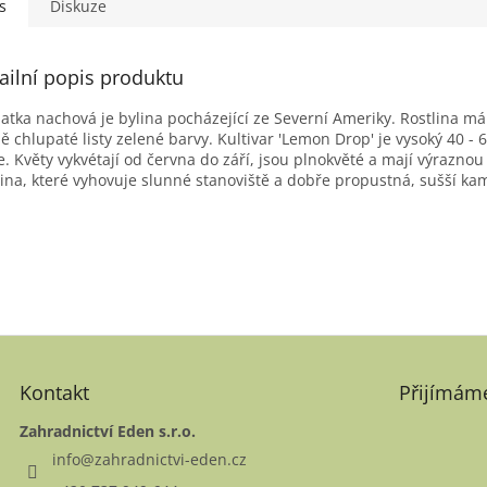
s
Diskuze
ailní popis produktu
atka nachová je bylina pocházející ze Severní Ameriky. Rostlina m
ě chlupaté listy zelené barvy. Kultivar 'Lemon Drop' je vysoký 40 -
e. Květy vykvétají od června do září, jsou plnokvěté a mají výrazn
lina, které vyhovuje slunné stanoviště a dobře propustná, sušší ka
Kontakt
Přijímáme
Zahradnictví Eden s.r.o.
info
@
zahradnictvi-eden.cz