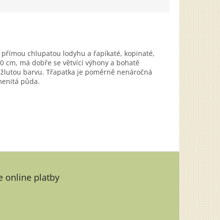
á přímou chlupatou lodyhu a řapíkaté, kopinaté,
 60 cm, má dobře se větvící výhony a bohatě
ou žlutou barvu. Třapatka je poměrně nenáročná
menitá půda.
 online platby