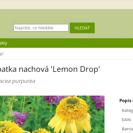
HLEDAT
akty
p'
patka nachová 'Lemon Drop'
acea purpurea
Kateg
EAN
:
Barva