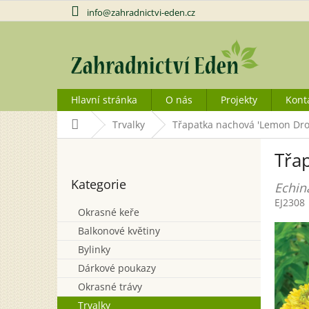
Přejít
info@zahradnictvi-eden.cz
na
obsah
Hlavní stránka
O nás
Projekty
Kont
Domů
Trvalky
Třapatka nachová 'Lemon Dro
P
Třa
o
Přeskočit
s
Kategorie
kategorie
Echin
t
EJ2308
r
Okrasné keře
a
Balkonové květiny
n
n
Bylinky
í
Dárkové poukazy
p
Okrasné trávy
a
Trvalky