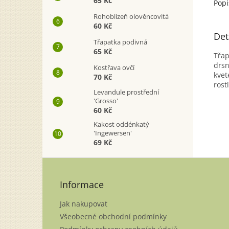
65 Kč
Popi
Rohoblizeň olověncovitá
60 Kč
Det
Třapatka podivná
65 Kč
Třap
drsn
Kostřava ovčí
kvet
70 Kč
rost
Levandule prostřední
'Grosso'
60 Kč
Kakost oddénkatý
'Ingewersen'
69 Kč
Z
á
p
Informace
a
Jak nakupovat
t
í
Všeobecné obchodní podmínky