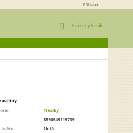
Přihlášení
NÁKUPNÍ
Prázdný košík
KOŠÍK
orie
:
Trvalky
8590545119739
 květu
:
žlutá