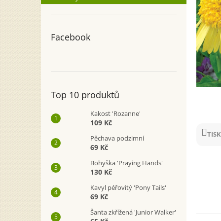
n
e
l
Facebook
Top 10 produktů
Kakost 'Rozanne'
109 Kč
TISK
Pěchava podzimní
69 Kč
Bohyška 'Praying Hands'
130 Kč
Kavyl péřovitý 'Pony Tails'
69 Kč
Šanta zkřížená 'Junior Walker'