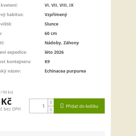
kvetení
:
VI, VII, VIII, IX
vý habitus
:
Vzpřímený
viště
:
Slunce
a
:
60 cm
tí
:
Nádoby, Záhony
ení expedice
:
léto 2026
ost kontejneru
:
K9
ský název
:
Echinacea purpurea
(>50 ks)
 Kč
Přidat do košíku
Kč bez DPH