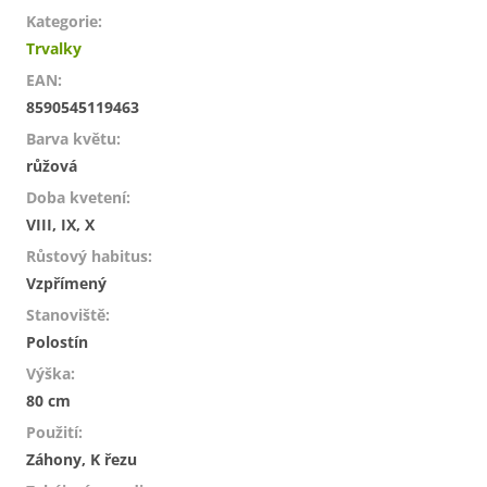
Kategorie
:
Trvalky
EAN
:
8590545119463
Barva květu
:
růžová
Doba kvetení
:
VIII, IX, X
Růstový habitus
:
Vzpřímený
Stanoviště
:
Polostín
Výška
:
80 cm
Použití
:
Záhony, K řezu