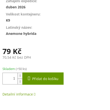
Zahájení expedice
:
duben 2026
Velikost kontejneru
:
K9
Latinský název
:
Anemone hybrida
79 Kč
70,54 Kč bez DPH
Měrná
cena:
Skladem
(>50 ks)
Přidat do košíku
Detailní informace