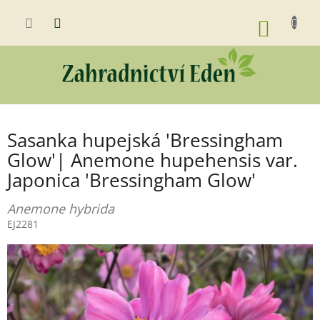
Přejít
na
NÁKUP
obsah
KOŠÍK
Sasanka hupejská 'Bressingham
Glow'| Anemone hupehensis var.
Japonica 'Bressingham Glow'
Anemone hybrida
EJ2281