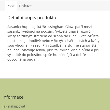
Popis
Diskuze
Detailní popis produktu
Sasanka hupenejská 'Bressingham Glow' patří mezi
sasanky kvetoucí na podzim. Vykvétá tmavě růžovými
květy se žlutým středem od srpna do října. Květ vyrůstá
na stonku jednotlivě nebo v řídkých květenstvích a květy
jsou vhodné i k řezu. Při výsadbě na slunné stanoviště jim
nejlépe vyhovuje lehká, písčitá, mírně kyselá půda a při
výsadbě do polostínu spíše humóznější a dobře
odvodněná půda.
Z
á
p
a
Informace
t
Jak nakupovat
í