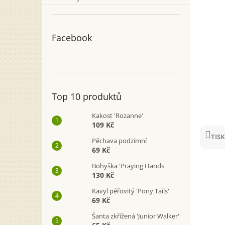
n
e
l
Facebook
Top 10 produktů
Kakost 'Rozanne'
109 Kč
TISK
Pěchava podzimní
69 Kč
Bohyška 'Praying Hands'
130 Kč
Kavyl péřovitý 'Pony Tails'
69 Kč
Šanta zkřížená 'Junior Walker'