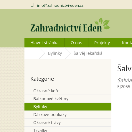
Přejít
info@zahradnictvi-eden.cz
na
obsah
Hlavní stránka
O nás
Projekty
Kont
Domů
Bylinky
Šalvěj lékařská
P
Šalv
o
Přeskočit
s
Kategorie
kategorie
Salvia
t
EJ2055
r
Okrasné keře
a
Balkonové květiny
n
n
Bylinky
í
Dárkové poukazy
p
Okrasné trávy
a
Trvalky