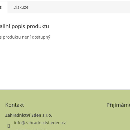
s
Diskuze
ailní popis produktu
s produktu není dostupný
Kontakt
Přijímáme
Zahradnictví Eden s.r.o.
info
@
zahradnictvi-eden.cz