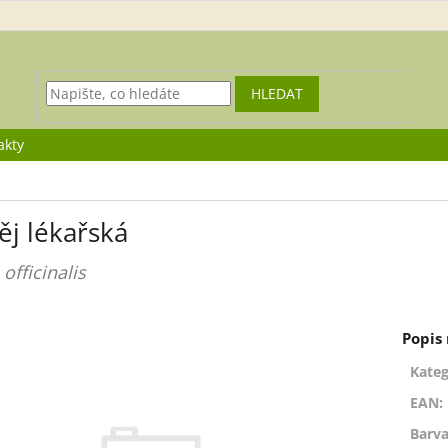
HLEDAT
akty
ěj lékařská
 officinalis
Kateg
EAN
:
Barva