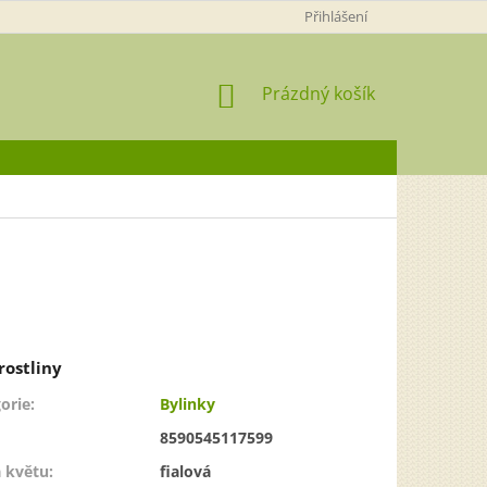
Přihlášení
NÁKUPNÍ
Prázdný košík
KOŠÍK
orie
:
Bylinky
8590545117599
 květu
:
fialová