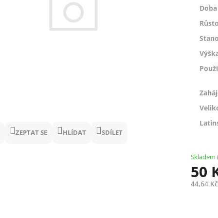
Doba 
Růsto
Stano
Výšk
Použi
Zaháj
Velik
Latin
ZEPTAT SE
HLÍDAT
SDÍLET
Skladem
50 
44,64 K
Měrná
cena: