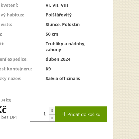
kvetení
:
VI, VII, VIII
vý habitus
:
Polštářovitý
viště
:
Slunce, Polostín
a
:
50 cm
tí
:
Truhlíky a nádoby,
záhony
ení expedice
:
duben 2024
ost kontejneru
:
K9
ský název
:
Salvia officinalis
(34 ks)
Kč
Přidat do košíku
č bez DPH