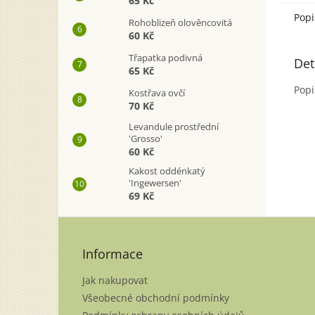
65 Kč
Popi
Rohoblizeň olověncovitá
60 Kč
Třapatka podivná
Det
65 Kč
Popi
Kostřava ovčí
70 Kč
Levandule prostřední
'Grosso'
60 Kč
Kakost oddénkatý
'Ingewersen'
69 Kč
Z
á
p
Informace
a
Jak nakupovat
t
í
Všeobecné obchodní podmínky