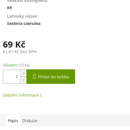
Velikost kontejneru
:
K9
Latinský název
:
Sesleria caerulea
69 Kč
61,61 Kč bez DPH
Měrná
cena:
Skladem
(12 ks)
Přidat do košíku
Detailní informace
Popis
Diskuze