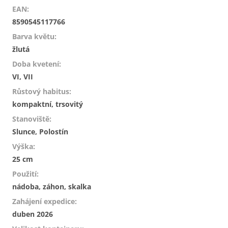
EAN
:
8590545117766
Barva květu
:
žlutá
Doba kvetení
:
VI, VII
Růstový habitus
:
kompaktní, trsovitý
Stanoviště
:
Slunce, Polostín
Výška
:
25 cm
Použití
:
nádoba, záhon, skalka
Zahájení expedice
:
duben 2026