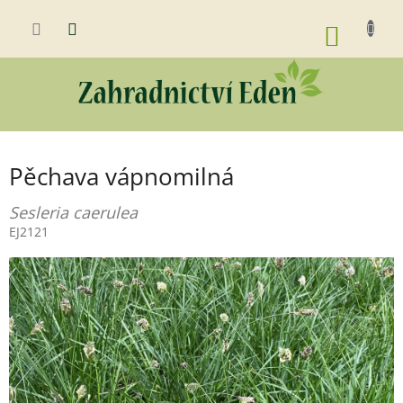
Přejít
na
NÁKUP
obsah
KOŠÍK
Pěchava vápnomilná
Sesleria caerulea
EJ2121