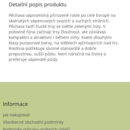
Detailní popis produktu
Pěchava vápnomilná přirozeně roste po celé Evropě na
skalnatých vápencových svazích a suchých stráních.
Pěchava tvoří husté trsy se světle zelenými listy. V
polovině října začínají trsy žloutnout, ale zůstávají
kompaktní a atraktivní i během zimy. Kvete dlouhými
klasy purpurové barvy, na stéblech vyčnívajících nad trs.
Rostlina potřebuje slunné stanoviště a dobře
propustnou, sušší půdu. Není náročná na živiny a
preferuje vápenaté půdy.
Z
á
p
a
Informace
t
Jak nakupovat
í
Všeobecné obchodní podmínky
Podmínky ochrany osobních údajů