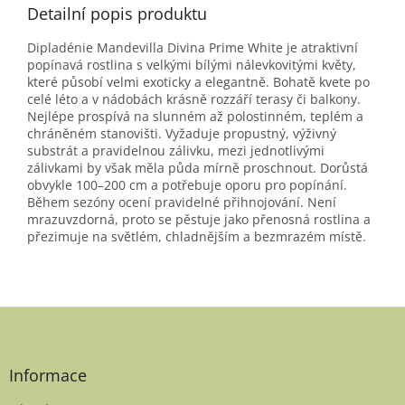
Detailní popis produktu
Dipladénie Mandevilla Divina Prime White je atraktivní
popínavá rostlina s velkými bílými nálevkovitými květy,
které působí velmi exoticky a elegantně. Bohatě kvete po
celé léto a v nádobách krásně rozzáří terasy či balkony.
Nejlépe prospívá na slunném až polostinném, teplém a
chráněném stanovišti. Vyžaduje propustný, výživný
substrát a pravidelnou zálivku, mezi jednotlivými
zálivkami by však měla půda mírně proschnout. Dorůstá
obvykle 100–200 cm a potřebuje oporu pro popínání.
Během sezóny ocení pravidelné přihnojování. Není
mrazuvzdorná, proto se pěstuje jako přenosná rostlina a
přezimuje na světlém, chladnějším a bezmrazém místě.
Z
á
p
a
Informace
t