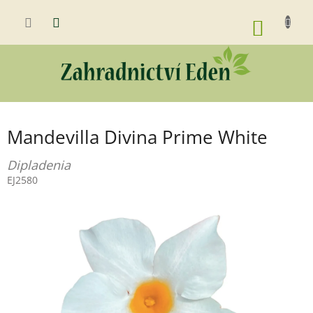
Přejít
na
NÁKUP
obsah
KOŠÍK
Mandevilla Divina Prime White
Dipladenia
EJ2580