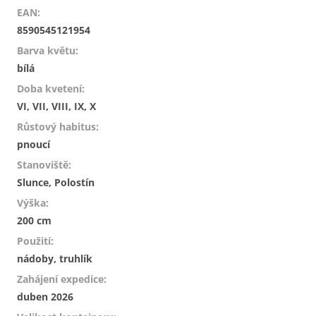
EAN
:
8590545121954
Barva květu
:
bílá
Doba kvetení
:
VI, VII, VIII, IX, X
Růstový habitus
:
pnoucí
Stanoviště
:
Slunce, Polostín
Výška
:
200 cm
Použití
:
nádoby, truhlík
Zahájení expedice
:
duben 2026