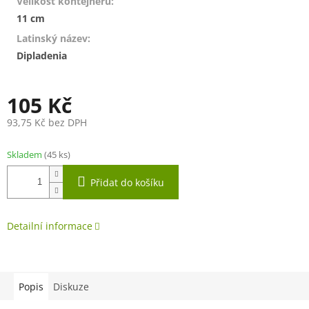
Velikost kontejneru
:
11 cm
Latinský název
:
Dipladenia
105 Kč
93,75 Kč bez DPH
Měrná
cena:
Skladem
(45 ks)
Přidat do košíku
Detailní informace
Popis
Diskuze