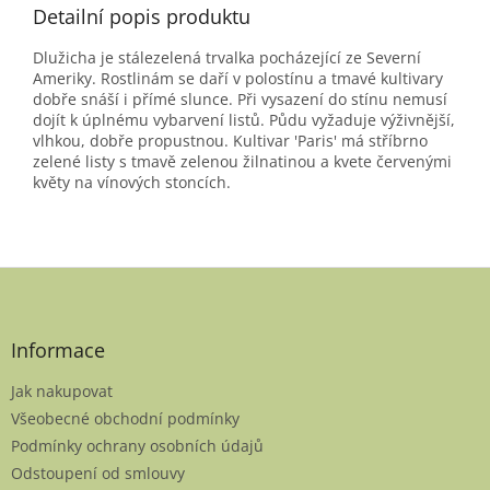
Detailní popis produktu
Dlužicha je stálezelená trvalka pocházející ze Severní
Ameriky. Rostlinám se daří v polostínu a tmavé kultivary
dobře snáší i přímé slunce. Při vysazení do stínu nemusí
dojít k úplnému vybarvení listů. Půdu vyžaduje výživnější,
vlhkou, dobře propustnou. Kultivar 'Paris' má stříbrno
zelené listy s tmavě zelenou žilnatinou a kvete červenými
květy na vínových stoncích.
Z
á
p
a
Informace
t
Jak nakupovat
í
Všeobecné obchodní podmínky
Podmínky ochrany osobních údajů
Odstoupení od smlouvy