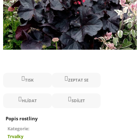
TISK
ZEPTAT SE
HLÍDAT
SDÍLET
Kategorie
:
Trvalky