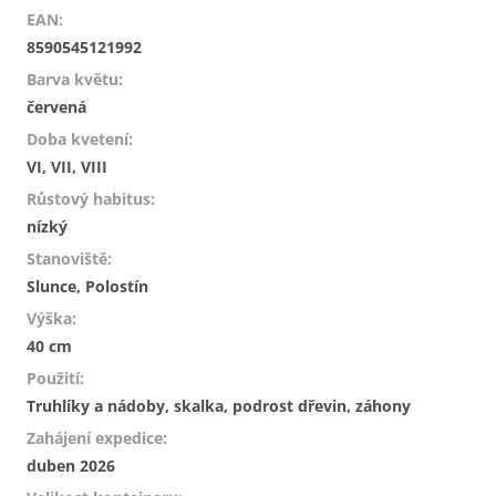
EAN
:
8590545121992
Barva květu
:
červená
Doba kvetení
:
VI, VII, VIII
Růstový habitus
:
nízký
Stanoviště
:
Slunce, Polostín
Výška
:
40 cm
Použití
:
Truhlíky a nádoby, skalka, podrost dřevin, záhony
Zahájení expedice
:
duben 2026