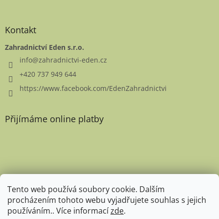
Kontakt
Zahradnictví Eden s.r.o.
info
@
zahradnictvi-eden.cz
+420 737 949 644
https://www.facebook.com/EdenZahradnictvi
Přijímáme online platby
Favicon
Tento web používá soubory cookie. Dalším
procházením tohoto webu vyjadřujete souhlas s jejich
používáním.. Více informací
zde
.