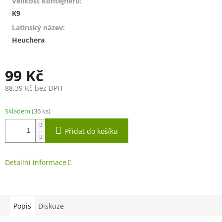
Velikost kontejneru
:
K9
Latinský název
:
Heuchera
99 Kč
88,39 Kč bez DPH
Měrná
cena:
Skladem
(36 ks)
Přidat do košíku
Detailní informace
Popis
Diskuze