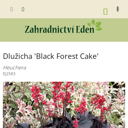
Přejít
na
NÁKUP
obsah
KOŠÍK
Dlužicha 'Black Forest Cake'
Heuchera
EJ2583