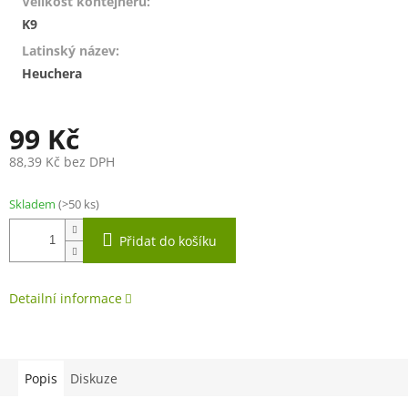
Velikost kontejneru
:
K9
Latinský název
:
Heuchera
99 Kč
88,39 Kč bez DPH
Měrná
cena:
Skladem
(>50 ks)
Přidat do košíku
Detailní informace
Popis
Diskuze