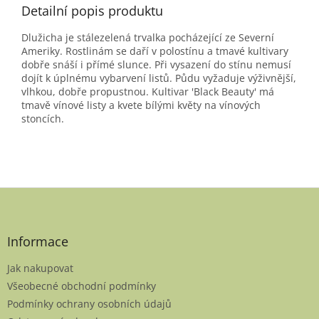
Detailní popis produktu
Dlužicha je stálezelená trvalka pocházející ze Severní
Ameriky. Rostlinám se daří v polostínu a tmavé kultivary
dobře snáší i přímé slunce. Při vysazení do stínu nemusí
dojít k úplnému vybarvení listů. Půdu vyžaduje výživnější,
vlhkou, dobře propustnou. Kultivar 'Black Beauty' má
tmavě vínové listy a kvete bílými květy na vínových
stoncích.
Z
á
p
a
Informace
t
Jak nakupovat
í
Všeobecné obchodní podmínky
Podmínky ochrany osobních údajů