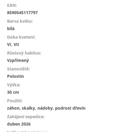
EAN
:
8590545117797
Barva květu
:
bílá
Doba kvetení
:
VI, VII
Růstový habitus
:
Vzpřímený
Stanoviště
:
Polostín
Výška
:
30 cm
Použití
:
záhon, skalky, nádoby, podrost dřevin
Zahájení expedice
:
duben 2026