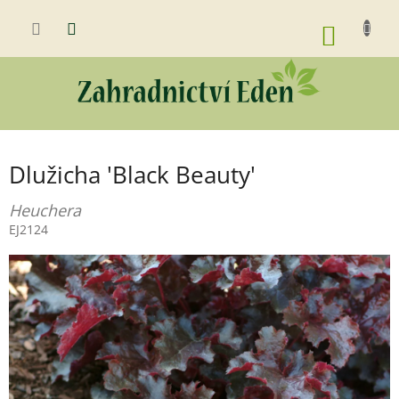
Přejít
na
NÁKUP
obsah
KOŠÍK
Dlužicha 'Black Beauty'
Heuchera
EJ2124